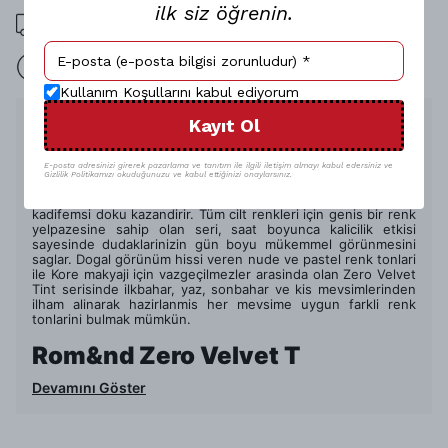
ilk siz öğrenin.
1000 TL üzeri ücretsiz kargo
15 gün içinde iade
Kullanım Koşullarını kabul ediyorum
Ürün Açıklaması
Kayıt Ol
Rom&nd Zero Velvet Tint likit ruj ile hafif ve uzun süre kalici
bir Kore makyaji deneyimi sizi bekliyor. Birbirinden farkli ve
E-posta adresinizi girerek pazarlama ve tanıtım ile ilgili iletişim almayı kabul edersiniz ve
Gizlilik Politikamızı okuduğunuzu ve kabul ettiğinizi onaylarsınız.
özel renk seçenekleri ile kullanicilara sunulan Zero Velvet Tint
serisi, dudaklara Güney Kore tarzi bulanik bir efekt ve
kadifemsi doku kazandirir. Tüm cilt renkleri için genis bir renk
yelpazesine sahip olan seri, saat boyunca kalicilik etkisi
sayesinde dudaklarinizin gün boyu mükemmel görünmesini
saglar. Dogal görünüm hissi veren nude ve pastel renk tonlari
ile Kore makyaji için vazgeçilmezler arasinda olan Zero Velvet
Tint serisinde ilkbahar, yaz, sonbahar ve kis mevsimlerinden
ilham alinarak hazirlanmis her mevsime uygun farkli renk
tonlarini bulmak mümkün.
Rom&nd Zero Velvet T
Devamını Göster