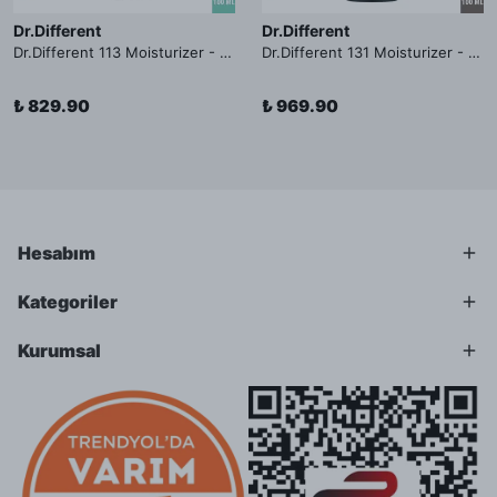
Dr.Different
Dr.Different
Dr.Different 113 Moisturizer - Yağlı ve Hassas Cilt Tipleri İçin Yağ Asidi İçerikli Nemlendirici Krem
Dr.Different 131 Moisturizer - Yaşlanma ve Kırışıklık Karşıtı Kolesterol İçerikli Nemlendirici Krem
₺ 829.90
₺ 969.90
Hesabım
Kategoriler
Kurumsal