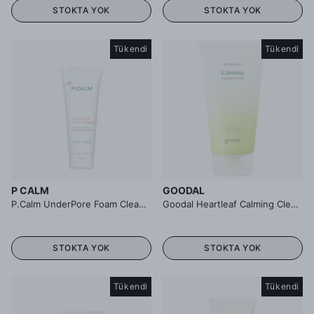
STOKTA YOK
STOKTA YOK
Tükendi
Tükendi
P CALM
GOODAL
P.Calm UnderPore Foam Cleanser - Akneye Meyilli ve Yağlı Ciltler İçin Köpük Temizleyici 150 ml
Goodal Heartleaf Calming Cleansing Foam - Houttuynia Cordata Özlü pH Dengeleyici Köpük Temizleyici
STOKTA YOK
STOKTA YOK
Tükendi
Tükendi