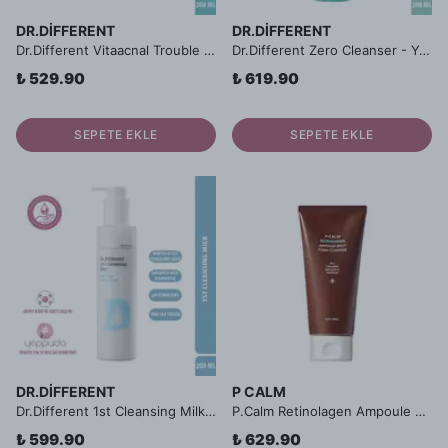
DR.DIFFERENT
DR.DIFFERENT
Dr.Different Vitaacnal Trouble Cleansing Foam - Salisilik Asit Sitrik Asit İçerikli Akne Karşıtı Köpük Temizleyici
Dr.Different Zero Cleanser - Yağlı Cilt Tipleri İçin Hafif Formüllü Köpük Temizleyici 2.Aşama
₺ 529.90
₺ 619.90
SEPETE EKLE
SEPETE EKLE
DR.DIFFERENT
P CALM
Dr.Different 1st Cleansing Milk - pH Dengeleyici Yüz ve Makyaj Temizleme Sütü 1.Aşama
P.Calm Retinolagen Ampoule Shot Foam Cleanser - Retinol + Kolajen İçerikli Kırışıklık ve Gözenek Karşıtı Köpük Temizleyici
₺ 599.90
₺ 629.90