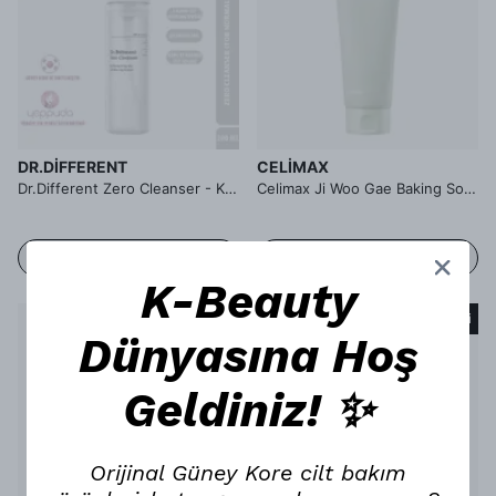
DR.DIFFERENT
CELIMAX
Dr.Different Zero Cleanser - Kuru ve Normal Cilt Tipleri İçin Hafif Formüllü Köpük Temizleyici 2.Aşama
Celimax Ji Woo Gae Baking Soda Deep Pore Foam Cleansing - Gözenek Karşıtı Bakım Sağlayan Köpük Temizleyici
STOKTA YOK
STOKTA YOK
K-Beauty
Tükendi
Tükendi
Dünyasına Hoş
Geldiniz! ✨
Orijinal Güney Kore cilt bakım