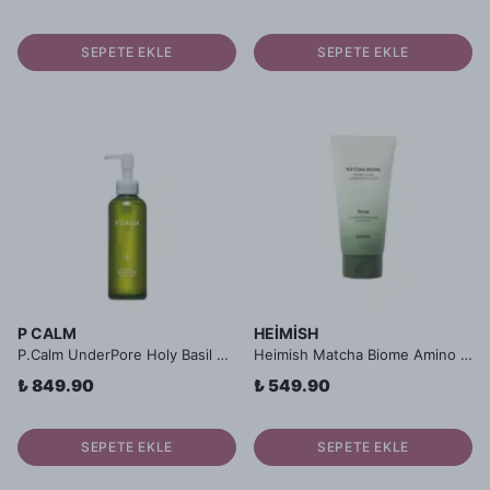
SEPETE EKLE
SEPETE EKLE
P CALM
HEIMISH
P.Calm UnderPore Holy Basil Cleansing Oil - Kutsal Fesleğen Özlü Siyah Nokta Karşıtı Temizleme Yağı
Heimish Matcha Biome Amino Acne Cleansing Foam - Matcha Özlü Akne Karşıtı Köpük Temizleyici
₺ 849.90
₺ 549.90
SEPETE EKLE
SEPETE EKLE