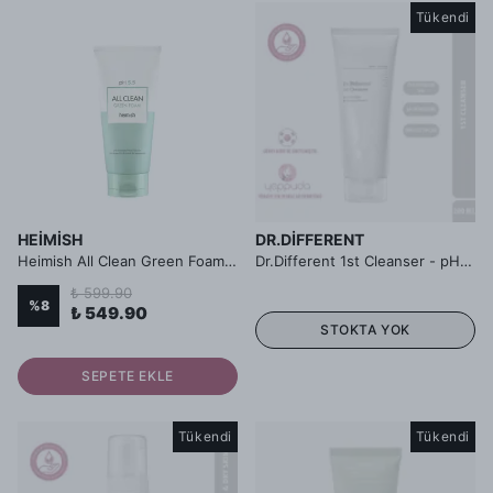
Tükendi
HEIMISH
DR.DIFFERENT
Heimish All Clean Green Foam pH 5.5 - Cilt Temizleme Köpüğü
Dr.Different 1st Cleanser - pH Dengeleyici Yüz Temizleme Jeli 1.Aşama
₺ 599.90
%
8
₺ 549.90
STOKTA YOK
SEPETE EKLE
Tükendi
Tükendi