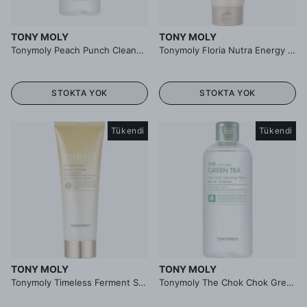
TONY MOLY
TONY MOLY
Tonymoly Peach Punch Cleansing Water - Şeftali Özlü Temizleme Suyu
Tonymoly Floria Nutra Energy Foam Cleanser - Argan Yağlı Köpük Temizleyici
STOKTA YOK
STOKTA YOK
Tükendi
Tükendi
TONY MOLY
TONY MOLY
Tonymoly Timeless Ferment Snail Foam Cleanser - Salyangoz Özlü Onarıcı Köpük Temizleyici
Tonymoly The Chok Chok Green Tea Cleansing Water - Yeşil Çay Özlü Temizleme Suyu