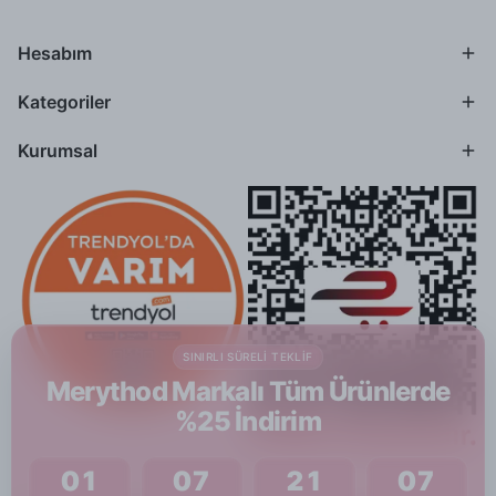
Hesabım
Kategoriler
Kurumsal
SINIRLI SÜRELI TEKLIF
Merythod Markalı Tüm Ürünlerde
%25 İndirim
01
07
21
06