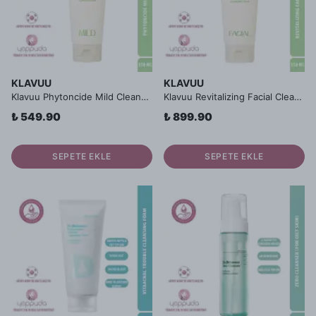
KLAVUU
KLAVUU
Klavuu Phytoncide Mild Cleansing Foam - Hassas Ciltlere Uygun, Kurutmayan Fitonsit İçerikli Vegan Köpük Temizleyici
Klavuu Revitalizing Facial Cleansing Foam - Mikro Kabarcıklarla Derinlemesine Temizlik Sağlayan Vegan Temizleme Köpüğü
₺ 549.90
₺ 899.90
SEPETE EKLE
SEPETE EKLE