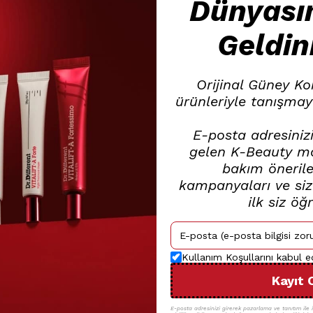
Dünyası
Geldin
Orijinal Güney Ko
ürünleriyle tanışmay
E-posta adresinizi
gelen K-Beauty mar
bakım öneriler
kampanyaları ve size
ilk siz öğ
Kullanım Koşullarını kabul 
Kayıt 
E-posta adresinizi girerek pazarlama ve tanıtım ile il