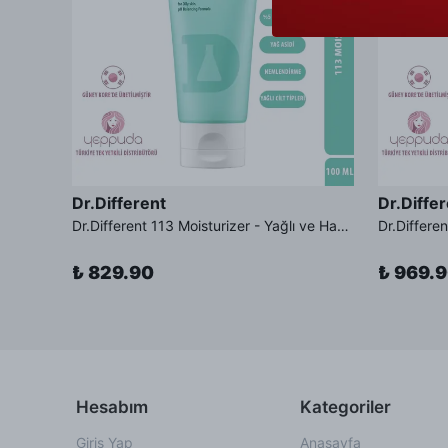
Dr.Different
Dr.Diffe
Dr.Different Retinal Lip Balm Tinted - Çatlak Karşıtı %0.01 Retinal İçeren Renkli Dudak Balmı SPF11 Güneş Koruması
Dr.Different 113 Moisturizer - Yağlı ve Hassas Cilt Tipleri İçin Yağ Asidi İçerikli Nemlendirici Krem
₺ 829.90
₺ 969.
Hesabım
Kategoriler
Giriş Yap
Anasayfa