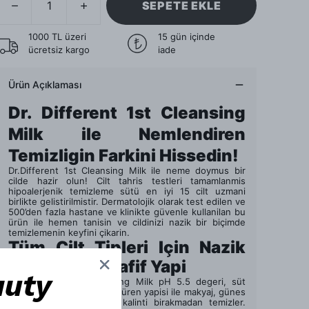
SEPETE EKLE
1000 TL üzeri
15 gün içinde
ücretsiz kargo
iade
Ürün Açıklaması
Dr. Different 1st Cleansing
Milk ile Nemlendiren
Temizligin Farkini Hissedin!
Dr.Different 1st Cleansing Milk ile neme doymus bir
cilde hazir olun! Cilt tahris testleri tamamlanmis
hipoalerjenik temizleme sütü en iyi 15 cilt uzmani
birlikte gelistirilmistir. Dermatolojik olarak test edilen ve
500’den fazla hastane ve klinikte güvenle kullanilan bu
ürün ile hemen tanisin ve cildinizi nazik bir biçimde
temizlemenin keyfini çikarin.
Tüm Cilt Tipleri Için Nazik
Temizlik ve Hafif Yapi
auty
Dr. Different 1st Cleansing Milk pH 5.5 degeri, süt
kadar yumusak ve saf köpüren yapisi ile makyaj, günes
kremi ve günlük atiklari kalinti birakmadan temizler.