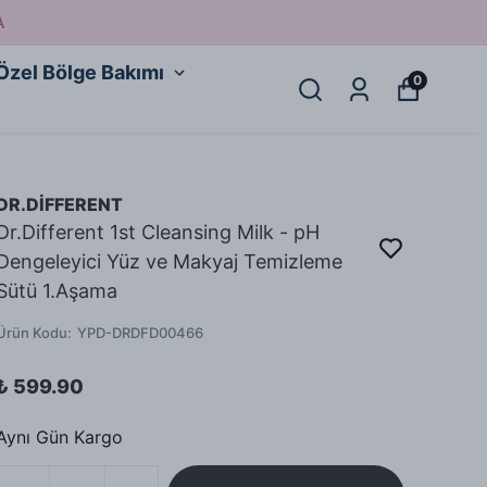
A
Özel Bölge Bakımı
0
DR.DİFFERENT
Dr.Different 1st Cleansing Milk - pH
Dengeleyici Yüz ve Makyaj Temizleme
Sütü 1.Aşama
Ürün Kodu
:
YPD-DRDFD00466
₺ 599.90
Aynı Gün Kargo