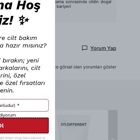
na Hoş
Hafif asidik formülü ile yikama sonrasinda cildin dogal
asit seviyesini korur ve cilt bariyeri
Devamını Göster
iz! ✨
re cilt bakım
a hazır mısınız?
Yorum Yap
 bırakın; yeni
kalarını, cilt
Sadece görsel olan yorumları göster
ini, özel
 özel fırsatları
renin.
ediyorum
Ol
gili iletişim almayı kabul edersiniz ve