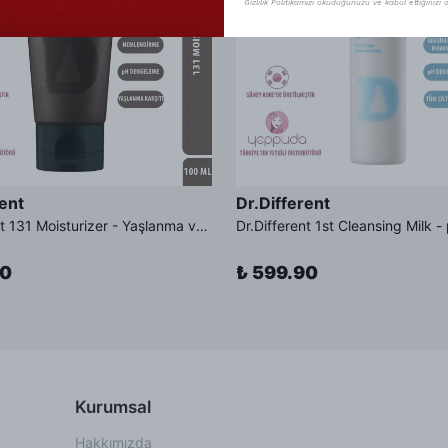
Gizlilik Politikamızı okuduğunuzu ve kabul ettiğinizi o
rent
Dr.Different
Dr.Different 131 Moisturizer - Yaşlanma ve Kırışıklık Karşıtı Kolesterol İçerikli Nemlendirici Krem
90
₺ 599.90
Kurumsal
Hakkımızda