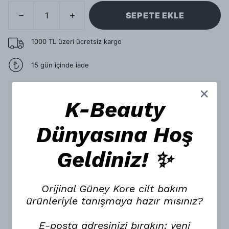
SEPETE EKLE
1000 TL üzeri ücretsiz kargo
15 gün içinde iade
Ürün Açıklaması
K-Beauty
Dr.Different Cica Metal Calming
Dünyasına Hoş
Pedlerin Nemlendirici ve
Güçlendirici Etkisiyle Tanisin
Geldiniz! ✨
Cildinizi nazikçe yatistirirken ayni zamanda güçlendiren ve
yenileyen bir cilt bakimi ürünü mü ariyorsunuz? Öyleyse,
Dr.Different’in cildinizi nemlendirirken yenilemeyi hedefleyen
Cica Metal Calming tonik pedleriyle tanisin!
Orijinal Güney Kore cilt bakım
Sakinlestiren Centella Asiatica
ürünleriyle tanışmaya hazır mısınız?
ve Madecassoside Içerigi
Cica Metal Calming tonik pedlerin içerigindeki Centella
E-posta adresinizi bırakın; yeni
Asiatica ve Madecassoside hassas cildi sakinlestirmeyi