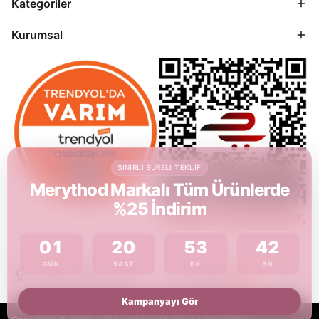
Kategoriler
Kurumsal
SINIRLI SÜRELI TEKLIF
Merythod Markalı Tüm Ürünlerde
%25 İndirim
01
20
53
42
GÜN
SAAT
DK
SN
Kampanyayı Gör