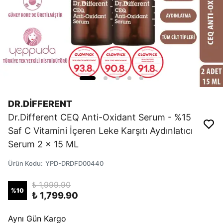
DR.DİFFERENT
Dr.Different CEQ Anti-Oxidant Serum - %15
Saf C Vitamini İçeren Leke Karşıtı Aydınlatıcı
Serum 2 x 15 ML
Ürün Kodu
:
YPD-DRDFD00440
₺ 1,999.90
%
10
₺ 1,799.90
Aynı Gün Kargo