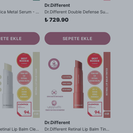
Dr.Different
Dr.Different Cica Metal Serum - Derma Metal ve Cica İçerikli Bariyer Güçlendirici Yatıştırıcı Serum
Dr.Different Double Defense Sunblock - Doğal Tone-Up Görünümü Sunan Fiziksel Filtreli Güneş Kremi DD Cream
₺ 729.90
PETE EKLE
SEPETE EKLE
Dr.Different
Dr.Different Retinal Lip Balm Clear - Çatlak Karşıtı %0.01 Retinal İçeren Renksiz Dudak Balmı SPF11 Güneş Koruması
Dr.Different Retinal Lip Balm Tinted - Çatlak Karşıtı %0.01 Retinal İçeren Renkli Dudak Balmı SPF11 Güneş Koruması