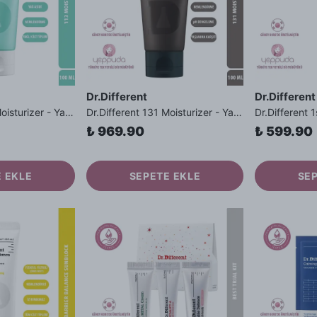
Dr.Different
Dr.Different
Dr.Different 113 Moisturizer - Yağlı ve Hassas Cilt Tipleri İçin Yağ Asidi İçerikli Nemlendirici Krem
Dr.Different 131 Moisturizer - Yaşlanma ve Kırışıklık Karşıtı Kolesterol İçerikli Nemlendirici Krem
₺ 969.90
₺ 599.90
 EKLE
SEPETE EKLE
SE