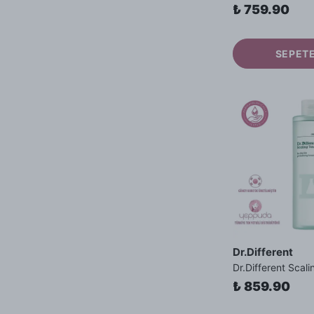
₺ 759.90
SEPETE
Dr.Different
₺ 859.90