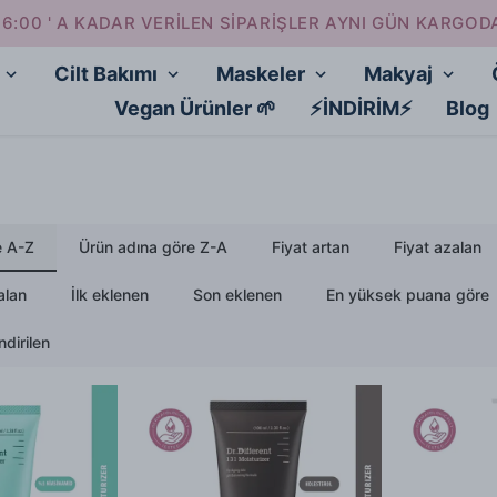
16:00 ' A KADAR VERİLEN SİPARİŞLER AYNI GÜN KARGOD
Cilt Bakımı
Maskeler
Makyaj
Vegan Ürünler 🌱
⚡İNDİRİM⚡
Blog
e A-Z
Ürün adına göre Z-A
Fiyat artan
Fiyat azalan
alan
İlk eklenen
Son eklenen
En yüksek puana göre
dirilen