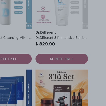
Dr.Different
Dr.Different 1st Cleansing Milk - pH Dengeleyici Yüz ve Makyaj Temizleme Sütü 1.Aşama
Dr.Different 311 Intensive Barrier Cream - Kuru ve Normal Cilt Tipleri İçin Seramid İçerikli Nemlendirici Krem
₺ 829.90
PETE EKLE
SEPETE EKLE