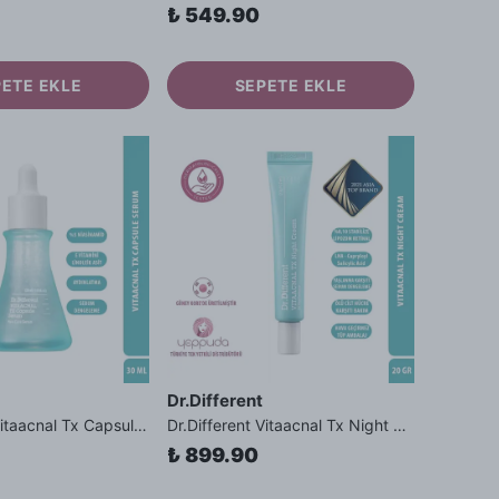
₺ 549.90
PETE EKLE
SEPETE EKLE
Dr.Different
Dr.Different Vitaacnal Tx Capsule Serum - %5 Niacinamide İçerikli Sebum Dengeleyici ve Aydınlatıcı Serum
Dr.Different Vitaacnal Tx Night Cream - %0.10 Stabilize Lipozom Retinal ve LHA İçeren Akne Karşıtı Gece Kremi
₺ 899.90