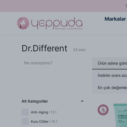
Markalar
Dr.Different
33
ürün
Ürün adına gör
İndirim oranı az
En çok değenlen
Alt Kategoriler
Anti-Aging
(
12
)
Kuru Ciltler
(
10
)