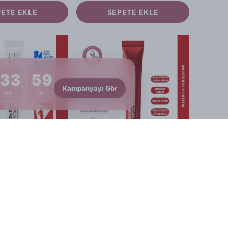
PETE EKLE
SEPETE EKLE
33
58
Kampanyayı Gör
DK
SN
Dr.Different
Dr.Different Vitalift-A Forte - Yaşlanma ve Kırışıklık Karşıtı %0.10 Stabilize Lipozom Retinal İçeren Gece Kremi
Dr.Different Vitalift-A Fortessimo - Yaşlanma ve Kırışıklık Karşıtı %0.15 Stabilize Lipozom Retinal İçeren Gece Kremi
1 değerlendirme
0
₺ 1,649.90
PETE EKLE
SEPETE EKLE