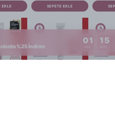
 EKLE
SEPETE EKLE
SE
01
15
nlerde %25 İndirim
GÜN
SAAT
Dr.Different
Dr.Different
Dr.Different Vitalift-A - Yaşlanma ve Kırışıklık Karşıtı %0.05 Stabilize Lipozom Retinal İçeren Gece Kremi
Dr.Different Vitalift-A Eye Neck - Yaşlanma ve Kırışıklık Karşıtı %0.025 Stabilize Lipozom Retinal İçeren Göz ve Boyun Kremi
₺ 1,049.90
₺ 1,249.9
 EKLE
SEPETE EKLE
SE