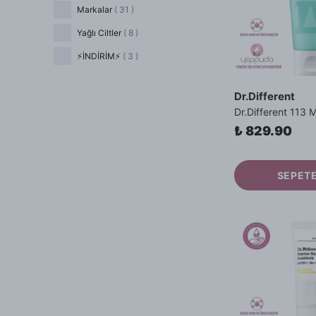
Markalar
(
31
)
Yağlı Ciltler
(
8
)
⚡İNDİRİM⚡
(
3
)
Dr.Different
₺ 829.90
SEPETE