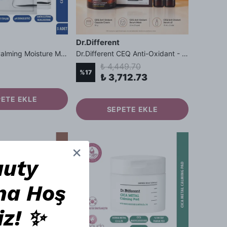
Dr.Different
Dr.Different Calming Moisture Mask - Panthenol ve NMF İçerikli Yatıştırıcı Nemlendirici Yüz Maskesi 5 Adet
Dr.Different CEQ Anti-Oxidant - C Vitamini, E Vitamini ve Q10 İçeren 2'li Serum, Krem & 5'li Maske Seti
₺ 4,449.70
%
17
₺ 3,712.73
PETE EKLE
SEPETE EKLE
auty
na Hoş
iz! ✨