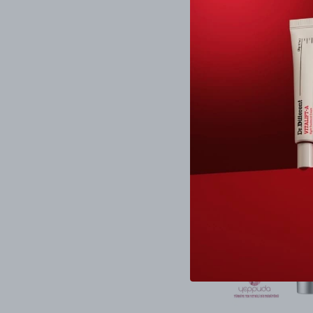
Dr.Different
₺ 1,799.
%
11
₺ 1,599
SEPETE