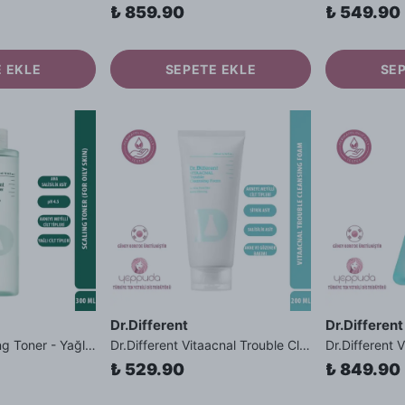
₺ 859.90
₺ 549.90
 EKLE
SEPETE EKLE
SE
Dr.Different
Dr.Different
Dr.Different Scaling Toner - Yağlı Cilt Tipleri İçin AHA ve Salisilik Asit İçerikli pH Dengeleyici Tonik
Dr.Different Vitaacnal Trouble Cleansing Foam - Salisilik Asit Sitrik Asit İçerikli Akne Karşıtı Köpük Temizleyici
₺ 529.90
₺ 849.90