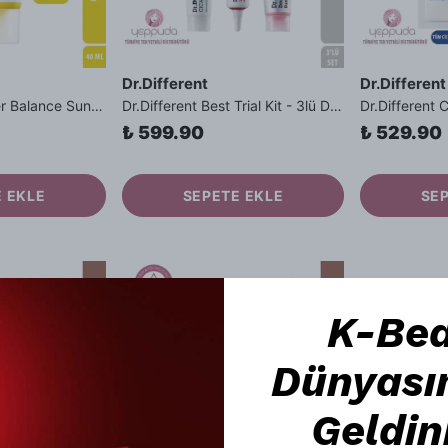
Dr.Different
Dr.Different
Dr.Different Barrier Balance Sunblock - Hafif, İz Bırakmayan Nemlendirici Fiziksel Filtreli Güneş Kremi
Dr.Different Best Trial Kit - 3lü Deneme Kiti Cica Metal Cream, Vitalift-A Double Defense Sunblock
₺ 599.90
₺ 529.90
 EKLE
SEPETE EKLE
SE
K-Be
Dünyası
Geldin