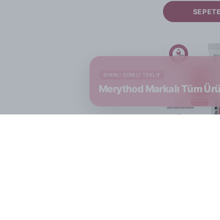
SEPETE
SINIRLI SÜRELI TEKLIF
Merythod Markalı Tüm Ürü
Dr.Different
₺ 1,099.90
SEPETE