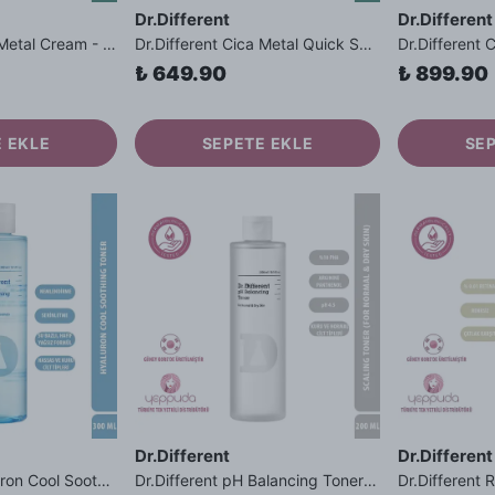
Dr.Different
Dr.Different
Dr.Different Cica Metal Cream - Hassas ve Kuru Ciltler İçin Derma Metal ve Cica İçerikli Yoğun Bakım Kremi
Dr.Different Cica Metal Quick Soothing Cream - Hassas ve Yağlı Ciltler İçin Derma Metal ve Cica İçerikli Hafif Bakım Kremi
₺ 649.90
₺ 899.90
 EKLE
SEPETE EKLE
SE
Dr.Different
Dr.Different
Dr.Different Hyaluron Cool Soothing Toner - Hassas ve Kuru Cilt Tipleri İçin Nemlendirici Serinletici Tonik
Dr.Different pH Balancing Toner - Kuru ve Normal Cilt Tipleri İçin %10 PHA İçerikli pH Dengeleyici Tonik