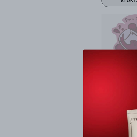
STOKT
Tony Moly
STOKT