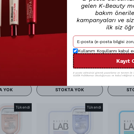
gelen K-Beauty mar
bakım öneriler
kampanyaları ve size
ilk siz öğ
Kullanım Koşullarını kabul 
Kayıt 
Tony Moly
Tony Moly
Tonymoly Im Tomato Mask Sheet - Domates Maskesi Cilt Parıltısı
Tonymoly Master Lab Caviar Mask Sheet - Havyar Maskesi
E-posta adresinizi girerek pazarlama ve tanıtım ile il
Gizlilik Politikamızı okuduğunuzu ve kabul ettiğinizi o
A YOK
STOKTA YOK
ST
Tükendi
Tükendi