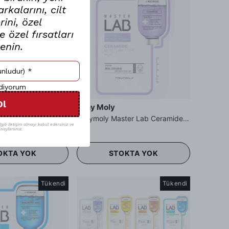
kalarını, cilt
ini, özel
 özel fırsatları
renin.
ediyorum
Ol
Tony Moly
Tonymoly Master Lab Centella Asiatica Mask Sheet - Gotu Kola Maskesi
Tonymoly Master Lab Ceramide Mask Sheet - Seramit Maskesi
gili iletişim almayı kabul edersiniz ve
naylarsınız.
OKTA YOK
STOKTA YOK
Tükendi
Tükendi