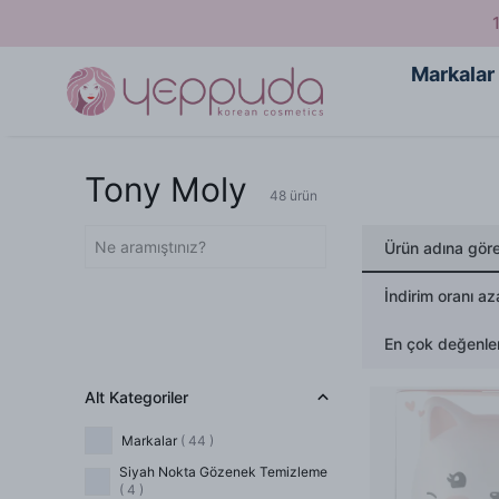
Markalar
Tony Moly
48
ürün
Ürün adına gör
İndirim oranı az
En çok değenlen
Alt Kategoriler
Markalar
(
44
)
Siyah Nokta Gözenek Temizleme
(
4
)