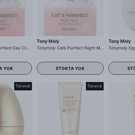
Tony Moly
Tony Moly
Tonymoly Cats Purrfect Day Cream - Gündüz Kremi
Tonymoly Cats Purrfect Night Mask - Gece Maskesi
A YOK
STOKTA YOK
ST
Tükendi
Tükendi