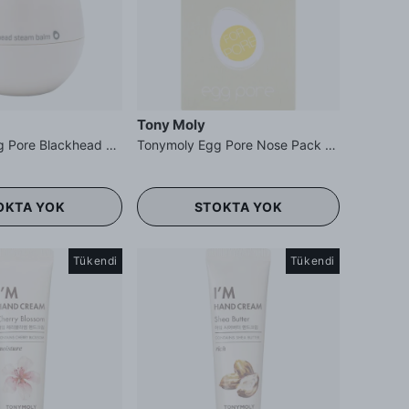
Tony Moly
Tonymoly Egg Pore Blackhead Steam Balm - Siyah Nokta Balsamı
Tonymoly Egg Pore Nose Pack Package - Burun Bandı
OKTA YOK
STOKTA YOK
Tükendi
Tükendi