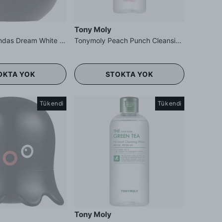
Tony Moly
Tonymoly Pandas Dream White Hand Cream - El Kremi
Tonymoly Peach Punch Cleansing Water - Şeftali Özlü Temizleme Suyu
OKTA YOK
STOKTA YOK
Tükendi
Tükendi
Tony Moly