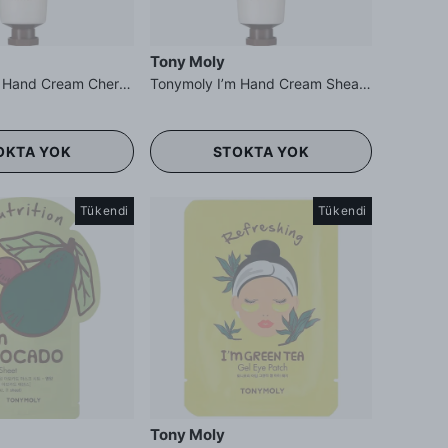
Tony Moly
Tonymoly I’m Hand Cream Cherry Blossom - Kiraz Çiçeği Özlü El Kremi
Tonymoly I’m Hand Cream Shea Butter - Shea Yağı Özlü El Kremi
OKTA YOK
STOKTA YOK
Tükendi
Tükendi
Tony Moly