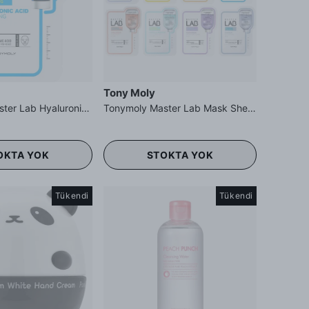
Tony Moly
Tonymoly Master Lab Hyaluronic Acid Mask Sheet - Hyalüronik Asit Maskesi
Tonymoly Master Lab Mask Sheet Set - Master Lab Maske Seti
OKTA YOK
STOKTA YOK
Tükendi
Tükendi