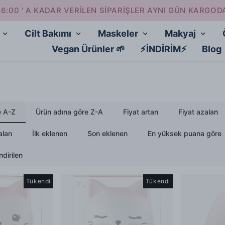
16:00 ' A KADAR VERİLEN SİPARİŞLER AYNI GÜN KARGOD
Cilt Bakımı
Maskeler
Makyaj
Vegan Ürünler 🌱
⚡İNDİRİM⚡
Blog
e A-Z
Ürün adına göre Z-A
Fiyat artan
Fiyat azalan
alan
İlk eklenen
Son eklenen
En yüksek puana göre
dirilen
Tükendi
Tükendi