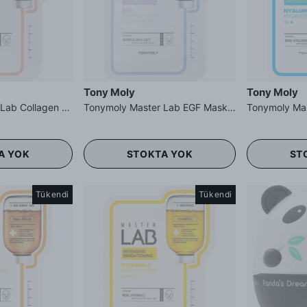
Tony Moly
Tony Moly
Tonymoly Master Lab Collagen Mask Sheet - Kolajen Maskesi
Tonymoly Master Lab EGF Mask Sheet - Kırışıklık Önleyici EGF Maskesi
A YOK
STOKTA YOK
ST
Tükendi
Tükendi