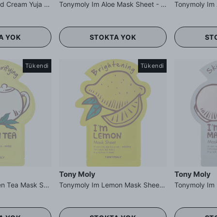
Tonymoly I’m Hand Cream Yuja - Yuja Özlü El Kremi
Tonymoly Im Aloe Mask Sheet - Aloe Vera Maskesi Nemlendirme
A YOK
STOKTA YOK
ST
Tükendi
Tükendi
Tony Moly
Tony Moly
Tonymoly Im Green Tea Mask Sheet - Yeşil Çay Maskesi
Tonymoly Im Lemon Mask Sheet - Limon Maskesi Aydınlatma