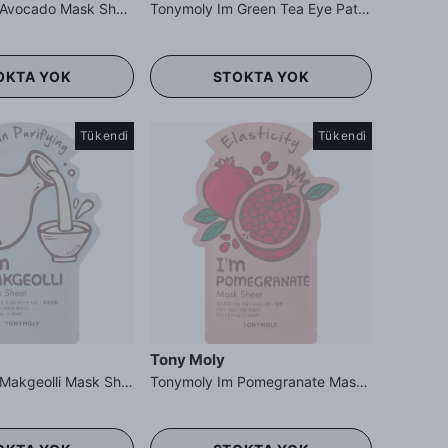
Tonymoly Im Avocado Mask Sheet - Avokado Maskesi Besleyici
Tonymoly Im Green Tea Eye Patch - Yeşil Çay Göz Altı Maskesi
OKTA YOK
STOKTA YOK
Tükendi
Tükendi
Tony Moly
Tonymoly Im Makgeolli Mask Sheet - Pirinç Şarabı Maskesi Temizleme
Tonymoly Im Pomegranate Mask Sheet - Nar Maskesi Esneklik