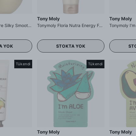
Tony Moly
Tony Moly
Tonymoly Egg Pore Silky Smooth Balm - Yumurta Akı Özlü Nemlendirici Astar
Tonymoly Floria Nutra Energy Foam Cleanser - Argan Yağlı Köpük Temizleyici
A YOK
STOKTA YOK
ST
Tükendi
Tükendi
Tony Moly
Tony Moly