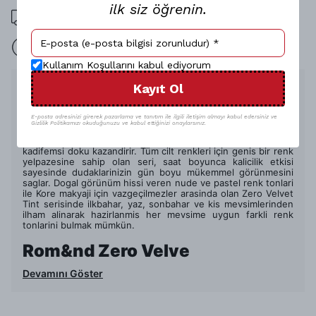
ilk siz öğrenin.
1000 TL üzeri ücretsiz kargo
15 gün içinde iade
Kullanım Koşullarını kabul ediyorum
Ürün Açıklaması
Kayıt Ol
Rom&nd Zero Velvet Tint likit ruj ile hafif ve uzun süre kalici
bir Kore makyaji deneyimi sizi bekliyor. Birbirinden farkli ve
E-posta adresinizi girerek pazarlama ve tanıtım ile ilgili iletişim almayı kabul edersiniz ve
Gizlilik Politikamızı okuduğunuzu ve kabul ettiğinizi onaylarsınız.
özel renk seçenekleri ile kullanicilara sunulan Zero Velvet Tint
serisi, dudaklara Güney Kore tarzi bulanik bir efekt ve
kadifemsi doku kazandirir. Tüm cilt renkleri için genis bir renk
yelpazesine sahip olan seri, saat boyunca kalicilik etkisi
sayesinde dudaklarinizin gün boyu mükemmel görünmesini
saglar. Dogal görünüm hissi veren nude ve pastel renk tonlari
ile Kore makyaji için vazgeçilmezler arasinda olan Zero Velvet
Tint serisinde ilkbahar, yaz, sonbahar ve kis mevsimlerinden
ilham alinarak hazirlanmis her mevsime uygun farkli renk
tonlarini bulmak mümkün.
Rom&nd Zero Velve
Devamını Göster