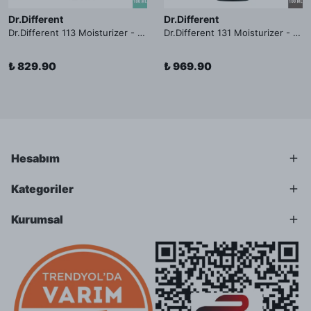
Dr.Different
Dr.Different
Dr.Different 113 Moisturizer - Yağlı ve Hassas Cilt Tipleri İçin Yağ Asidi İçerikli Nemlendirici Krem
Dr.Different 131 Moisturizer - Yaşlanma ve Kırışıklık Karşıtı Kolesterol İçerikli Nemlendirici Krem
₺ 829.90
₺ 969.90
Hesabım
Kategoriler
Kurumsal