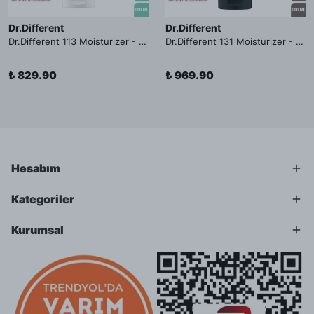
Dr.Different
Dr.Different
Dr.Different 113 Moisturizer - Yağlı ve Hassas Cilt Tipleri İçin Yağ Asidi İçerikli Nemlendirici Krem
Dr.Different 131 Moisturizer - Yaşlanma ve Kırışıklık Karşıtı Kolesterol İçerikli Nemlendirici Krem
₺ 829.90
₺ 969.90
Hesabım
Kategoriler
Kurumsal