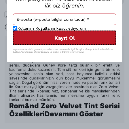
ilk siz öğrenin.
1000 TL üzeri ücretsiz kargo
15 gün içinde iade
Kullanım Koşullarını kabul ediyorum
Kayıt Ol
Ürün Açıklaması
E-posta adresinizi girerek pazarlama ve tanıtım ile ilgili iletişim almayı kabul edersiniz ve
Rom&nd Zero Velvet Tint likit ruj ile hafif ve uzun süre kalici
Gizlilik Politikamızı okuduğunuzu ve kabul ettiğinizi onaylarsınız.
bir Kore makyaji deneyimi sizi bekliyor. Birbirinden farkli ve
özel renk seçenekleri ile kullanicilara sunulan Zero Velvet Tint
serisi, dudaklara Güney Kore tarzi bulanik bir efekt ve
kadifemsi doku kazandirir. Tüm cilt renkleri için genis bir renk
yelpazesine sahip olan seri, saat boyunca kalicilik etkisi
sayesinde dudaklarinizin gün boyu mükemmel görünmesini
saglar. Dogal görünüm hissi veren nude ve pastel renk tonlari
ile Kore makyaji için vazgeçilmezler arasinda olan Zero Velvet
Tint serisinde ilkbahar, yaz, sonbahar ve kis mevsimlerinden
ilham alinarak hazirlanmis her mevsime uygun farkli renk
tonlarini bulmak mümkün.
Rom&nd Zero Velvet Tint Serisi
ÖzellikleriDevamını Göster