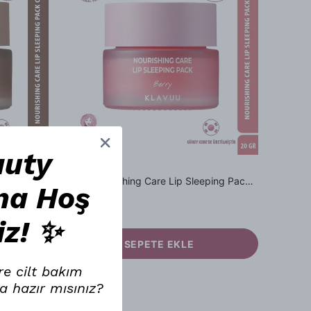
auty
KLAVUU
Klavuu Nourishing Care Lip Sleeping Pack Coconut - Hindistan Cevizi Özlü Besleyici Dudak Bakım Gece Maskesi
Klavuu Nourishing Care Lip Sleeping Pack Berry - Orman Meyveleri Özlü Besleyici Dudak Bakım Gece Maskesi
na Hoş
₺ 749.90
iz! ✨
SEPETE EKLE
re cilt bakım
a hazır mısınız?