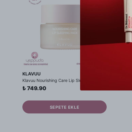
KLAVUU
Klavuu Nourishing Care Lip Sleeping Pack Vanilla - Vanilya Özlü Besleyici Dudak Bakım Gece Maskesi
₺ 749.90
SEPETE EKLE