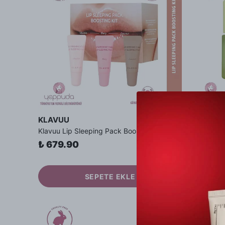
KLAVUU
KLAVUU
Klavuu Lip Sleeping Pack Boosting Kit - 3lü Besleyici Dudak Bakım Gece Maske Seti
₺ 679.90
₺ 749.
SEPETE EKLE