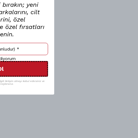
 bırakın; yeni
kalarını, cilt
ini, özel
 özel fırsatları
renin.
ediyorum
Ol
gili iletişim almayı kabul edersiniz ve
naylarsınız.