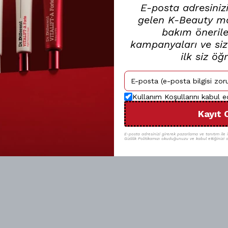
E-posta adresinizi
gelen K-Beauty mar
bakım öneriler
kampanyaları ve size
ilk siz öğ
Kullanım Koşullarını kabul 
Kayıt 
E-posta adresinizi girerek pazarlama ve tanıtım ile il
Gizlilik Politikamızı okuduğunuzu ve kabul ettiğinizi o