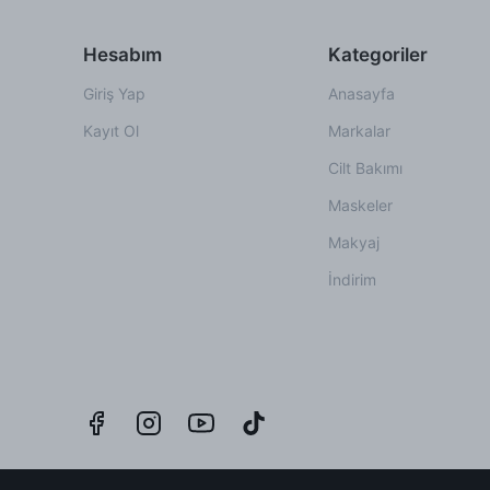
Hesabım
Kategoriler
Giriş Yap
Anasayfa
Kayıt Ol
Markalar
Cilt Bakımı
Maskeler
Makyaj
İndirim