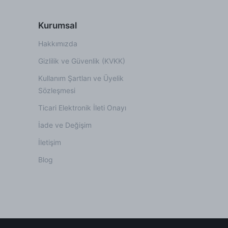
Kurumsal
Hakkımızda
Gizlilik ve Güvenlik (KVKK)
Kullanım Şartları ve Üyelik
Sözleşmesi
Ticari Elektronik İleti Onayı
İade ve Değişim
İletişim
Blog