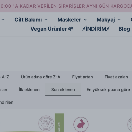
16:00 ' A KADAR VERİLEN SİPARİŞLER AYNI GÜN KARGOD
Cilt Bakımı
Maskeler
Makyaj
Vegan Ürünler 🌱
⚡İNDİRİM⚡
Blog
e A-Z
Ürün adına göre Z-A
Fiyat artan
Fiyat azalan
alan
İlk eklenen
Son eklenen
En yüksek puana göre
dirilen