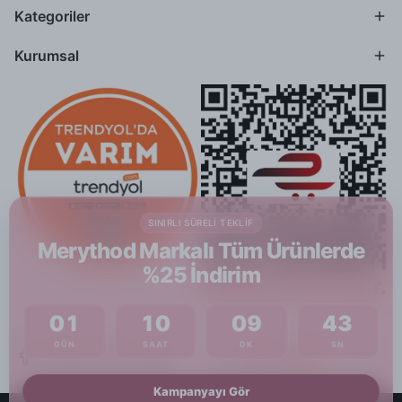
Kategoriler
Kurumsal
SINIRLI SÜRELI TEKLIF
Merythod Markalı Tüm Ürünlerde
%25 İndirim
01
10
09
42
GÜN
SAAT
DK
SN
Kampanyayı Gör