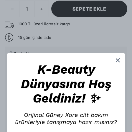
SEPETE EKLE
1000 TL üzeri ücretsiz kargo
15 gün içinde iade
Ürün Açıklaması
Yatistirirken Temizleyen
K-Beauty
Dr.Different Vitaacnal Trouble
Dünyasına Hoş
Temizleme Köpügü ile Tanisin
Cildinizin derinlemesine temizlenirken yatismasi ve
Geldiniz! ✨
rahatlamasi hayal degil. Dr.Different’in müsteri
memnuniyetinde 1 numara olan Vitaacnal Trouble Cleansing
köpügü hassas ya da akneye meyilli ciltleri sakinlestirerek
temizler.
Düsük Tahris Edici Aktif
Orijinal Güney Kore cilt bakım
Maddelerle Yumusak
ürünleriyle tanışmaya hazır mısınız?
Temizleme Deneyimi