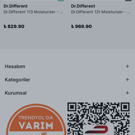
Dr.Different
Dr.Different
Dr.Different 113 Moisturizer - Yağlı ve Hassas Cilt Tipleri İçin Yağ Asidi İçerikli Nemlendirici Krem
Dr.Different 131 Moisturizer - Yaşlanma ve Kırışıklık Karşıtı Kolesterol İçerikli Nemlendirici Krem
₺ 829.90
₺ 969.90
Hesabım
Kategoriler
Kurumsal