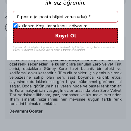
ilk siz öğrenin.
1000 TL üzeri ücretsiz kargo
Kullanım Koşullarını kabul ediyorum
15 gün içinde iade
Kayıt Ol
Ürün Açıklaması
E-posta adresinizi girerek pazarlama ve tanıtım ile ilgili iletişim almayı kabul edersiniz ve
Gizlilik Politikamızı okuduğunuzu ve kabul ettiğinizi onaylarsınız.
Rom&nd Zero Velvet Tint likit ruj ile hafif ve uzun süre kalici
bir Kore makyaji deneyimi sizi bekliyor. Birbirinden farkli ve
özel renk seçenekleri ile kullanicilara sunulan Zero Velvet Tint
serisi, dudaklara Güney Kore tarzi bulanik bir efekt ve
kadifemsi doku kazandirir. Tüm cilt renkleri için genis bir renk
yelpazesine sahip olan seri, saat boyunca kalicilik etkisi
sayesinde dudaklarinizin gün boyu mükemmel görünmesini
saglar. Dogal görünüm hissi veren nude ve pastel renk tonlari
ile Kore makyaji için vazgeçilmezler arasinda olan Zero Velvet
Tint serisinde ilkbahar, yaz, sonbahar ve kis mevsimlerinden
ilham alinarak hazirlanmis her mevsime uygun farkli renk
tonlarini bulmak mümkün.
Devamını Göster