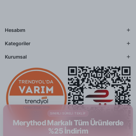
Hesabım
Kategoriler
Kurumsal
SINIRLI SÜRELI TEKLIF
Merythod Markalı Tüm Ürünlerde
%25 İndirim