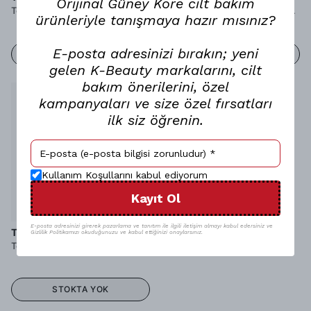
Orijinal Güney Kore cilt bakım
Tonymoly Takopore One Shot Nose Pack - Burun Bandı
Tonymoly Egg Pore Nose Pack Package - Burun Bandı
ürünleriyle tanışmaya hazır mısınız?
E-posta adresinizi bırakın; yeni
STOKTA YOK
STOKTA YOK
gelen K-Beauty markalarını, cilt
bakım önerilerini, özel
Tükendi
kampanyaları ve size özel fırsatları
ilk siz öğrenin.
Kullanım Koşullarını kabul ediyorum
Kayıt Ol
E-posta adresinizi girerek pazarlama ve tanıtım ile ilgili iletişim almayı kabul edersiniz ve
TONY MOLY
Gizlilik Politikamızı okuduğunuzu ve kabul ettiğinizi onaylarsınız.
Tonymoly Egg Pore Blackhead Steam Balm - Siyah Nokta Balsamı
STOKTA YOK