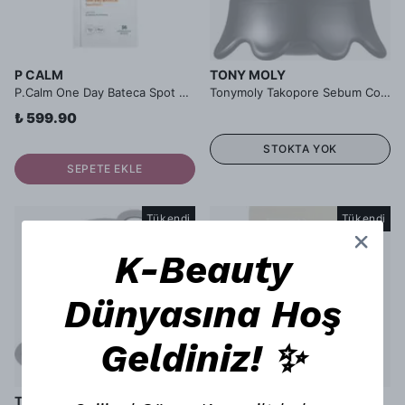
P CALM
TONY MOLY
P.Calm One Day Bateca Spot Patch - Akne ve Sivilce Bandı
Tonymoly Takopore Sebum Control Gel Cream -Sebum Kontrol Jel Kremi
₺ 599.90
STOKTA YOK
SEPETE EKLE
Tükendi
Tükendi
K-Beauty
Dünyasına Hoş
Geldiniz! ✨
TONY MOLY
TONY MOLY