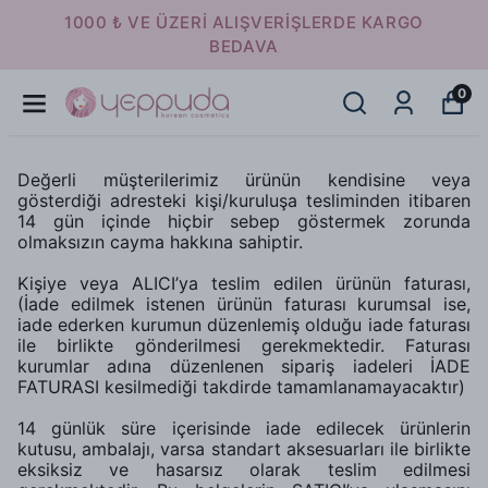
16:00 ' A KADAR VERİLEN SİPARİŞLER
AYNI GÜN KARGODA
0
Değerli müşterilerimiz ürünün kendisine veya
gösterdiği adresteki kişi/kuruluşa tesliminden itibaren
14 gün içinde hiçbir sebep göstermek zorunda
olmaksızın cayma hakkına sahiptir.
Kişiye veya ALICI’ya teslim edilen ürünün faturası,
(İade edilmek istenen ürünün faturası kurumsal ise,
iade ederken kurumun düzenlemiş olduğu iade faturası
ile birlikte gönderilmesi gerekmektedir. Faturası
kurumlar adına düzenlenen sipariş iadeleri İADE
FATURASI kesilmediği takdirde tamamlanamayacaktır)
14 günlük süre içerisinde iade edilecek ürünlerin
kutusu, ambalajı, varsa standart aksesuarları ile birlikte
eksiksiz ve hasarsız olarak teslim edilmesi