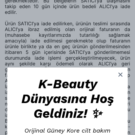
gerekmektedir. Bu belgelerin SATICI’ya ulaşmasını
takip eden 10 gün içinde ürün bedeli ALICI’ya iade
edilir.
Ürün SATICI’ya iade edilirken, ürünün teslimi sırasında
ALICI’ya ibraz edilmiş olan orijinal faturanın da
(muhasebe kayıtlarımızda tutarlılığı sağlamak
amacıyla) iade edilmesi gerekmekte olup faturanın
ürünle birlikte ya da en geç ürünün gönderilmesinden
itibaren 5 gün içerisinde SATICI’ya gönderilmemesi
durumunda iade işlemi gerçekleştirilmeyecek, ürün
aynı şekilde karşı ödemeli olarak ALICI’ya geri
gönderilecektir. Ürünle beraber iade edilecek olan
faturanın üzerine de “iade faturasıdır” ibaresi yazılıp
K-Beauty
ALICI tarafından imzalanacaktır.
İade gönderimi sırasında, kargo firmalarından ya da
iade işlemini gerçekleştiren müşteriden kaynaklanan
Dünyasına Hoş
sebeplerle, ürün ve ürünle birlikte gönderilen evrak ve
materyallerde meydana gelen bozulma ya da benzeri
Geldiniz! ✨
değer kaybettirici her türlü durumun sorumluluğu
iadeyi gerçekleştiren ALICI’ya aittir.
Bildirim için SATICI Müşteri Hizmetleri İletişim Formu’nu
kullanabilir ya da
destek@yeppuda.com
adresine e-
Orijinal Güney Kore cilt bakım
posta gönderebilirsiniz. Yeppuda'dan onay alınmadan