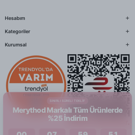
Hesabım
Kategoriler
Kurumsal
SINIRLI SÜRELI TEKLIF
Merythod Markalı Tüm Ürünlerde
%25 İndirim
00
07
59
51