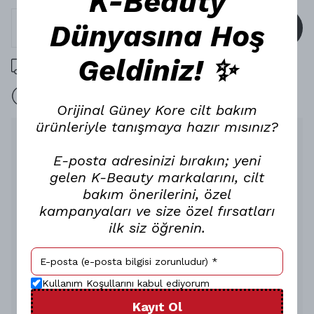
K-Beauty
Dünyasına Hoş
SEPETE EKLE
Geldiniz! ✨
1000 TL üzeri ücretsiz kargo
15 gün içinde iade
Orijinal Güney Kore cilt bakım
ürünleriyle tanışmaya hazır mısınız?
Ürün Açıklaması
E-posta adresinizi bırakın; yeni
Merythod Reel Tattoo Velvet
gelen K-Beauty markalarını, cilt
Tint ile Kadifemsi Lüks
bakım önerilerini, özel
Dudaklara Merhaba Deyin!
kampanyaları ve size özel fırsatları
Canli pigmentleri lüks kadifemsi bitisle birlestiren bir dudak
ilk siz öğrenin.
ürünü mü ariyorsunuz? Öyleyse Merythod’un çok satan Reel
Tattoo Velvet tintlerinin birbirinden çarpici renk tonlariyla
dudaklarinizin kusursuz ve dogal bir sekilde öne çikmasini
saglayin!
Gün Boyu Etkisini Sürdüren
Kullanım Koşullarını kabul ediyorum
Uzun Ömürlü Kullanim
Kayıt Ol