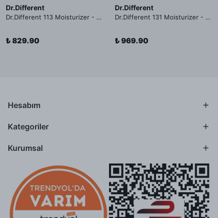
Dr.Different
Dr.Different
Dr.Different 113 Moisturizer - Yağlı ve Hassas Cilt Tipleri İçin Yağ Asidi İçerikli Nemlendirici Krem
Dr.Different 131 Moisturizer - Yaşlanma ve Kırışıklık Karşıtı Kolesterol İçerikli Nemlendirici Krem
₺ 829.90
₺ 969.90
Hesabım
Kategoriler
Kurumsal