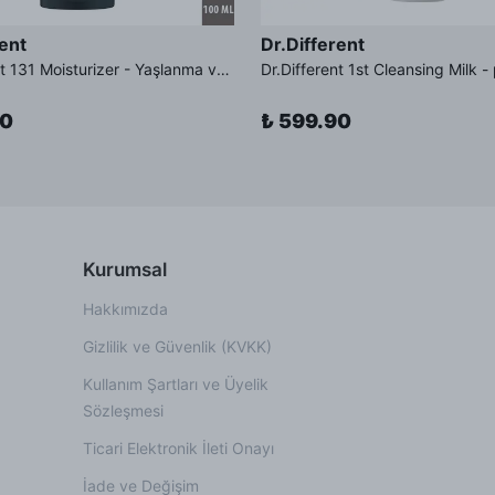
rent
Dr.Different
Dr.Different 131 Moisturizer - Yaşlanma ve Kırışıklık Karşıtı Kolesterol İçerikli Nemlendirici Krem
90
₺ 599.90
Kurumsal
Hakkımızda
Gizlilik ve Güvenlik (KVKK)
Kullanım Şartları ve Üyelik
Sözleşmesi
Ticari Elektronik İleti Onayı
İade ve Değişim