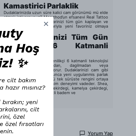
Kamastirici Parlaklik
Dudaklarinizda uzun süre kalici cam görünümü mü elde
etmek istiyorsunuz? Merythod’un efsanevi Real Tattoo
Glass Tint ürünü, dudaklarinizi tüm gün kaplayan ve
nemlendiren parlak tonlariyla yeni favoriniz olmaya
auty
aday!
Dudak Renginizi Tüm Gün
na Hoş
Koruyan 6 Katmanli
Teknoloji
iz! ✨
Real Tattoo Glass Tint yenilikçi 6 katmanli teknolojisi
gün boyunca akmadan, dagilmadan veya
topaklanmadan etkisini korur. Dudaklarinizi cam gibi
göstererek tüm gün boyunca yeni uygulanmis parlak
re cilt bakım
bir ton verir. Hafif formülü tek sürüste rengini ortaya
çikararak zahmetsiz kullanim deneyimi vadeder. Shea,
a hazır mısınız?
argan çekirdegi, jojoba çekirdegi, kamelya çekirdegi,
çuha çiçegi, zeytinyagi, tatli badem ve
Devamını Göster
 bırakın; yeni
kalarını, cilt
ini, özel
 özel fırsatları
renin.
Yorum Yap