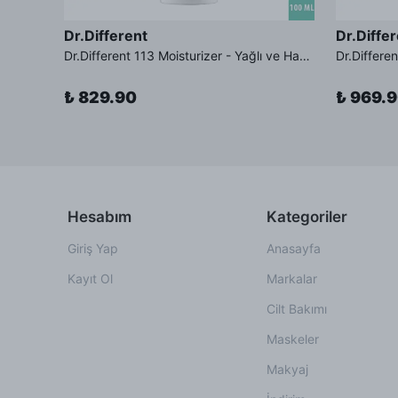
Dr.Different
Dr.Diffe
Dr.Different Retinal Lip Balm Tinted - Çatlak Karşıtı %0.01 Retinal İçeren Renkli Dudak Balmı SPF11 Güneş Koruması
Dr.Different 113 Moisturizer - Yağlı ve Hassas Cilt Tipleri İçin Yağ Asidi İçerikli Nemlendirici Krem
₺ 829.90
₺ 969.
Hesabım
Kategoriler
Giriş Yap
Anasayfa
Kayıt Ol
Markalar
Cilt Bakımı
Maskeler
Makyaj