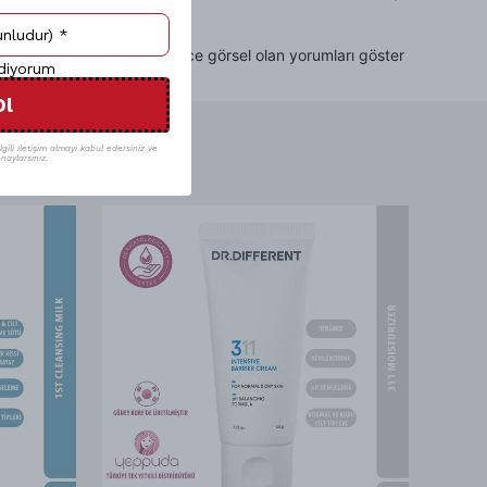
Sadece görsel olan yorumları göster
ediyorum
Ol
gili iletişim almayı kabul edersiniz ve
naylarsınız.