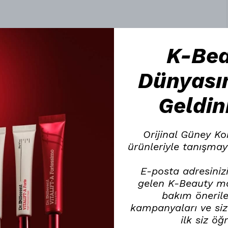
K-Be
Dünyası
Geldin
Orijinal Güney Ko
ürünleriyle tanışmay
E-posta adresinizi
gelen K-Beauty mar
bakım öneriler
kampanyaları ve size
ilk siz öğ