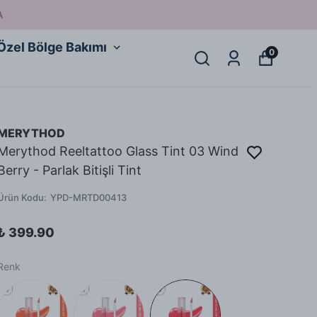
A
Özel Bölge Bakımı
0
MERYTHOD
Merythod Reeltattoo Glass Tint 03 Wind
Berry - Parlak Bitişli Tint
Ürün Kodu
:
YPD-MRTD00413
₺ 399.90
Renk