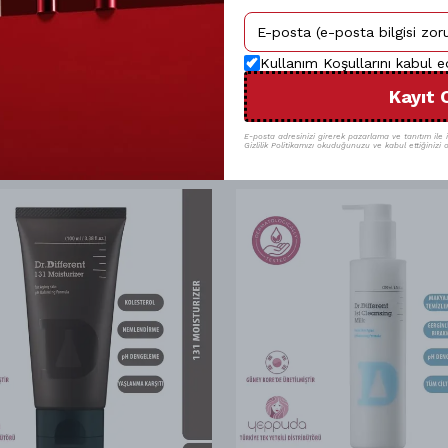
Kullanım Koşullarını kabul 
Kayıt 
E-posta adresinizi girerek pazarlama ve tanıtım ile il
Gizlilik Politikamızı okuduğunuzu ve kabul ettiğinizi o