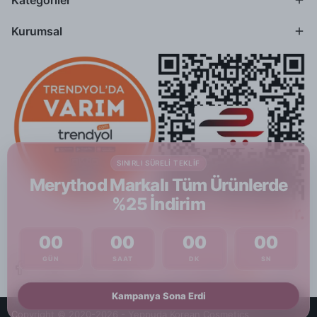
Kategoriler
Kurumsal
SINIRLI SÜRELI TEKLIF
Merythod Markalı Tüm Ürünlerde
%25 İndirim
00
00
00
00
GÜN
SAAT
DK
SN
Kampanya Sona Erdi
Copyright © 2020-2026 - Yeppuda Korean Cosmetics