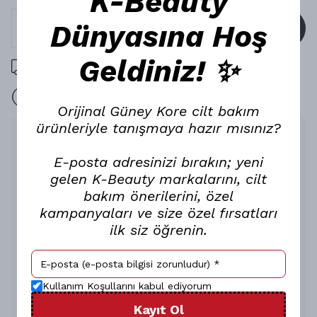
K-Beauty
Dünyasına Hoş
SEPETE EKLE
Geldiniz! ✨
1000 TL üzeri ücretsiz kargo
15 gün içinde iade
Orijinal Güney Kore cilt bakım
ürünleriyle tanışmaya hazır mısınız?
Ürün Açıklaması
E-posta adresinizi bırakın; yeni
Merythod Reel Tattoo Velvet
gelen K-Beauty markalarını, cilt
Tint ile Kadifemsi Lüks
bakım önerilerini, özel
Dudaklara Merhaba Deyin!
kampanyaları ve size özel fırsatları
Canli pigmentleri lüks kadifemsi bitisle birlestiren bir dudak
ilk siz öğrenin.
ürünü mü ariyorsunuz? Öyleyse Merythod’un çok satan Reel
Tattoo Velvet tintlerinin birbirinden çarpici renk tonlariyla
dudaklarinizin kusursuz ve dogal bir sekilde öne çikmasini
saglayin!
Gün Boyu Etkisini Sürdüren
Kullanım Koşullarını kabul ediyorum
Uzun Ömürlü Kullanim
Kayıt Ol