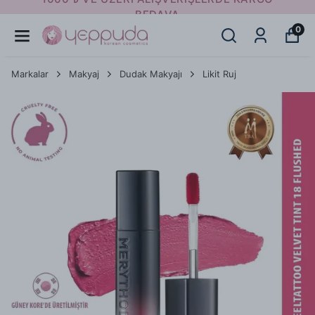
AYNI GÜN KARGODA
0
Markalar
Makyaj
Dudak Makyajı
Likit Ruj