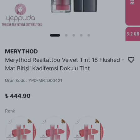
MERYTHOD
Merythod Reeltattoo Velvet Tint 18 Flushed -
Mat Bitişli Kadifemsi Dokulu Tint
Ürün Kodu
:
YPD-MRTD00421
₺ 444.90
Renk