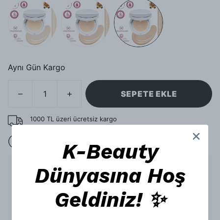
Aynı Gün Kargo
SEPETE EKLE
1000 TL üzeri ücretsiz kargo
15 gün içinde iade
K-Beauty
Dünyasına Hoş
Ürün Açıklaması
Merythod Skin-Fit Cover
Geldiniz! ✨
Spatula Cushion ile Ipeksi Bir
Cilt