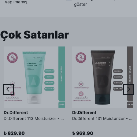
yapılmamış.
göster
Çok Satanlar
Dr.Different
Dr.Different
Dr.Different 113 Moisturizer - Yağlı ve Hassas Cilt Tipleri İçin Yağ Asidi İçerikli Nemlendirici Krem
Dr.Different 131 Moisturizer - Yaşlanma ve Kırışıklık Karşıtı Kolesterol İçerikli Nemlendirici Krem
₺ 829.90
₺ 969.90