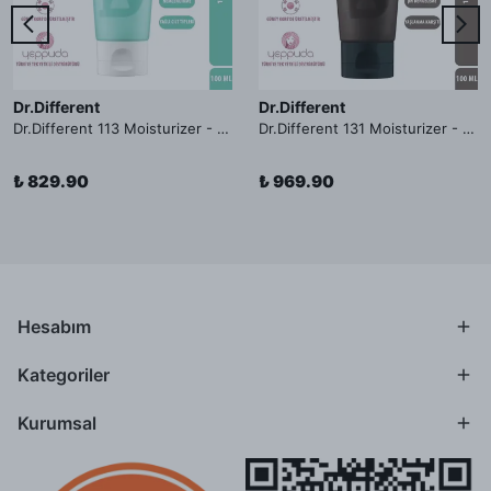
Dr.Different
Dr.Different
Dr.Different 113 Moisturizer - Yağlı ve Hassas Cilt Tipleri İçin Yağ Asidi İçerikli Nemlendirici Krem
Dr.Different 131 Moisturizer - Yaşlanma ve Kırışıklık Karşıtı Kolesterol İçerikli Nemlendirici Krem
₺ 829.90
₺ 969.90
Hesabım
Kategoriler
Kurumsal