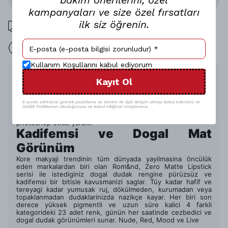
bakım önerilerini, özel
kampanyaları ve size özel fırsatları
ilk siz öğrenin.
1000 TL üzeri ücretsiz kargo
15 gün içinde iade
Kullanım Koşullarını kabul ediyorum
Ürün Açıklaması
Kayıt Ol
Uzun süre kalici, güçlü etki.
Rom&nd’in en çok satan Zero Matte Lipstick serisi, dört
E-posta adresinizi girerek pazarlama ve tanıtım ile ilgili iletişim almayı kabul edersiniz ve
kategori altinda 23 farkli renk seçenegi, kolay uygulanan ve
Gizlilik Politikamızı okuduğunuzu ve kabul ettiğinizi onaylarsınız.
pürüzsüzce kayan kadifemsi mat yapisiyla dudaklarinizda
photoshop etkisi yaratir.
Kadifemsi ve Dogal Mat
Görünüm
Kore makyaji trendinin tüm dünyada yayilmasina öncülük
eden markalardan biri olan Rom&nd, Zero Matte Lipstick
serisi ile istediginiz dogal dudak rengine pürüzsüz ve
kadifemsi bir bitisle kavusmanizi saglar. Tüy kadar hafif ve
tereyagi kadar yumusak ruj, dökülmeden, kurumadan veya
topaklanmadan dudaklarinizda nazikçe kayar. Her biri son
derece yüksek pigmentli ve uzun süre kalici 4 farkli
kategorideki 23 adet renk, günün her saatinde cezbedici ve
dogal dudak görünümleri sunar. Nude, Red, Mood ve Live