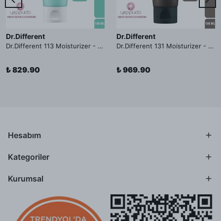
Dr.Different
Dr.Different
Dr.Different 113 Moisturizer - Yağlı ve Hassas Cilt Tipleri İçin Yağ Asidi İçerikli Nemlendirici Krem
Dr.Different 131 Moisturizer - Yaşlanma ve Kırışıklık Karşıtı Kolesterol İçerikli Nemlendirici Krem
₺ 829.90
₺ 969.90
Hesabım
Kategoriler
Kurumsal