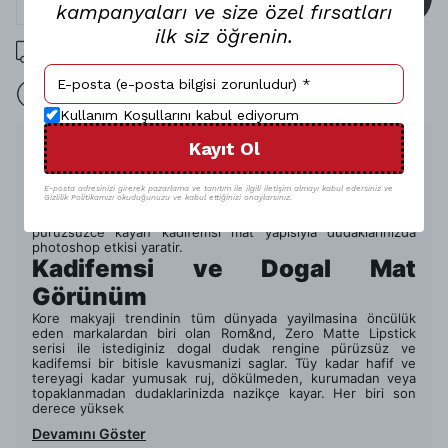
kampanyaları ve size özel fırsatları
ilk siz öğrenin.
1000 TL üzeri ücretsiz kargo
15 gün içinde iade
Kullanım Koşullarını kabul ediyorum
Kayıt Ol
Ürün Açıklaması
Uzun süre kalici, güçlü etki.
E-posta adresinizi girerek pazarlama ve tanıtım ile ilgili iletişim almayı kabul edersiniz ve
Gizlilik Politikamızı okuduğunuzu ve kabul ettiğinizi onaylarsınız.
Rom&nd’in en çok satan Zero Matte Lipstick serisi, dört
kategori altinda 23 farkli renk seçenegi, kolay uygulanan ve
pürüzsüzce kayan kadifemsi mat yapisiyla dudaklarinizda
photoshop etkisi yaratir.
Kadifemsi ve Dogal Mat
Görünüm
Kore makyaji trendinin tüm dünyada yayilmasina öncülük
eden markalardan biri olan Rom&nd, Zero Matte Lipstick
serisi ile istediginiz dogal dudak rengine pürüzsüz ve
kadifemsi bir bitisle kavusmanizi saglar. Tüy kadar hafif ve
tereyagi kadar yumusak ruj, dökülmeden, kurumadan veya
topaklanmadan dudaklarinizda nazikçe kayar. Her biri son
derece yüksek
Devamını Göster