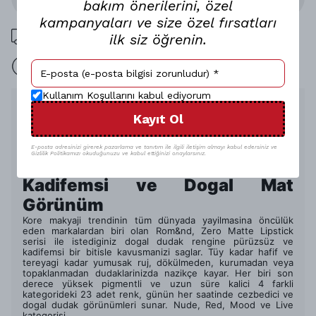
bakım önerilerini, özel
kampanyaları ve size özel fırsatları
1000 TL üzeri ücretsiz kargo
ilk siz öğrenin.
15 gün içinde iade
Kullanım Koşullarını kabul ediyorum
Ürün Açıklaması
Kayıt Ol
Uzun süre kalici, güçlü etki.
Rom&nd’in en çok satan Zero Matte Lipstick serisi, dört
kategori altinda 23 farkli renk seçenegi, kolay uygulanan ve
E-posta adresinizi girerek pazarlama ve tanıtım ile ilgili iletişim almayı kabul edersiniz ve
Gizlilik Politikamızı okuduğunuzu ve kabul ettiğinizi onaylarsınız.
pürüzsüzce kayan kadifemsi mat yapisiyla dudaklarinizda
photoshop etkisi yaratir.
Kadifemsi ve Dogal Mat
Görünüm
Kore makyaji trendinin tüm dünyada yayilmasina öncülük
eden markalardan biri olan Rom&nd, Zero Matte Lipstick
serisi ile istediginiz dogal dudak rengine pürüzsüz ve
kadifemsi bir bitisle kavusmanizi saglar. Tüy kadar hafif ve
tereyagi kadar yumusak ruj, dökülmeden, kurumadan veya
topaklanmadan dudaklarinizda nazikçe kayar. Her biri son
derece yüksek pigmentli ve uzun süre kalici 4 farkli
kategorideki 23 adet renk, günün her saatinde cezbedici ve
dogal dudak görünümleri sunar. Nude, Red, Mood ve Live
kategorisi