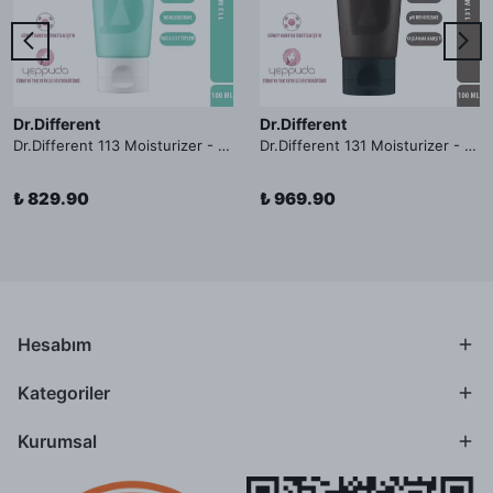
Dr.Different
Dr.Different
Dr.Different 113 Moisturizer - Yağlı ve Hassas Cilt Tipleri İçin Yağ Asidi İçerikli Nemlendirici Krem
Dr.Different 131 Moisturizer - Yaşlanma ve Kırışıklık Karşıtı Kolesterol İçerikli Nemlendirici Krem
₺ 829.90
₺ 969.90
Hesabım
Kategoriler
Kurumsal