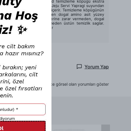
auty
Klavuu’nin Phytoncide Mild temizleme köpügü ekstra
koruma katmani saglayan Jeju Servi Yapragi suyundan
elde edilen dogal fitonsit içerir. Temizleme köpügünün
na Hoş
Hindistan cevizinden gelen dogal amino asit yüzey
aktif maddeleri, cilt bariyerine zarar vermeden, dogal
yag veya nemini yok etmeden üstün temizlik saglar.
iz! ✨
Içerigindeki Houttuynia Cor
Devamını Göster
re cilt bakım
a hazır mısınız?
 bırakın; yeni
Yorum Yap
kalarını, cilt
ini, özel
Sadece görsel olan yorumları göster
 özel fırsatları
renin.
ediyorum
Ol