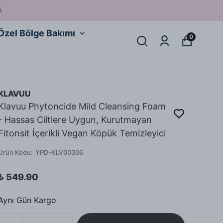
A
Özel Bölge Bakımı
0
KLAVUU
Klavuu Phytoncide Mild Cleansing Foam
- Hassas Ciltlere Uygun, Kurutmayan
Fitonsit İçerikli Vegan Köpük Temizleyici
Ürün Kodu
:
YPD-KLV00306
₺ 549.90
Aynı Gün Kargo