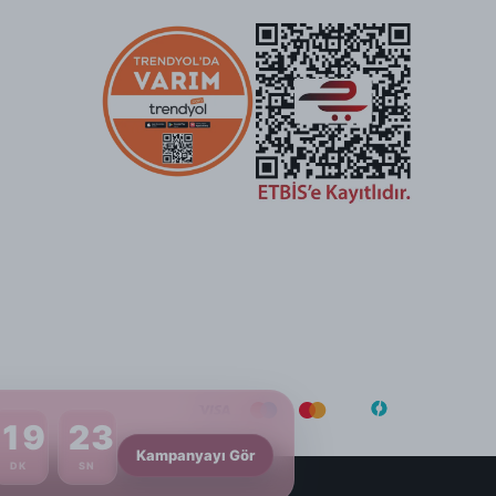
19
23
Kampanyayı Gör
DK
SN