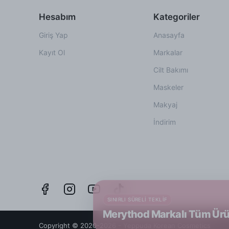
Hesabım
Kategoriler
Giriş Yap
Anasayfa
Kayıt Ol
Markalar
Cilt Bakımı
Maskeler
Makyaj
İndirim
SINIRLI SÜRELI TEKLIF
Merythod Markalı Tüm Ürü
Copyright © 2020-2026 - Yeppuda Korean Cosmetics