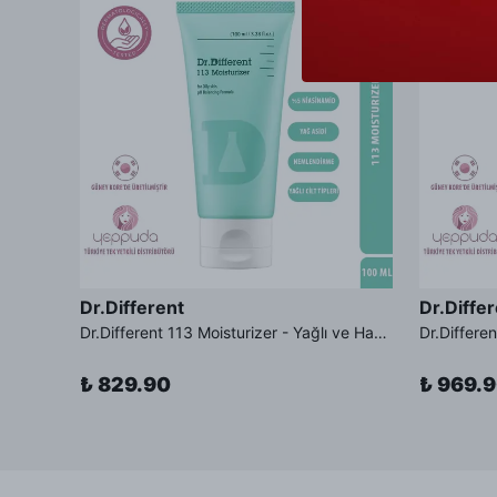
Dr.Different
Dr.Diffe
Dr.Different Retinal Lip Balm Tinted - Çatlak Karşıtı %0.01 Retinal İçeren Renkli Dudak Balmı SPF11 Güneş Koruması
Dr.Different 113 Moisturizer - Yağlı ve Hassas Cilt Tipleri İçin Yağ Asidi İçerikli Nemlendirici Krem
₺ 829.90
₺ 969.