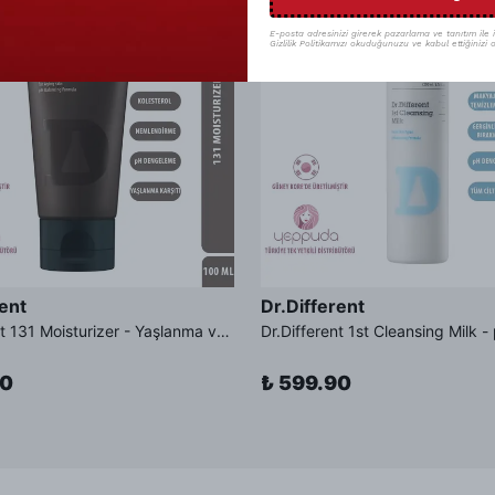
E-posta adresinizi girerek pazarlama ve tanıtım ile il
Gizlilik Politikamızı okuduğunuzu ve kabul ettiğinizi o
rent
Dr.Different
Dr.Different 131 Moisturizer - Yaşlanma ve Kırışıklık Karşıtı Kolesterol İçerikli Nemlendirici Krem
90
₺ 599.90