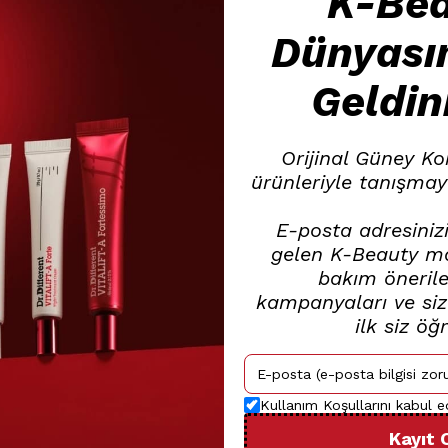
K-Be
Dünyası
Geldin
Orijinal Güney Ko
ürünleriyle tanışmay
E-posta adresinizi
gelen K-Beauty mar
bakım öneriler
kampanyaları ve size
ilk siz öğ
Kullanım Koşullarını kabul 
Kayıt 