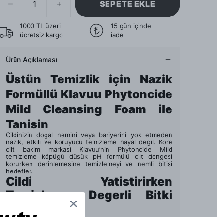
SEPETE EKLE
1000 TL üzeri
15 gün içinde
ücretsiz kargo
iade
Ürün Açıklaması
Üstün Temizlik için Nazik
Formüllü Klavuu Phytoncide
Mild Cleansing Foam ile
Tanisin
Cildinizin dogal nemini veya bariyerini yok etmeden
nazik, etkili ve koruyucu temizleme hayal degil. Kore
cilt bakim markasi Klavuu’nin Phytoncide Mild
temizleme köpügü düsük pH formülü cilt dengesi
korurken derinlemesine temizlemeyi ve nemli bitisi
hedefler.
Cildi Yatistirirken
Temizleyen Degerli Bitki
Özleri