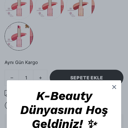
Aynı Gün Kargo
SEPETE EKLE
K-Beauty
1000 TL üzeri ücretsiz kargo
Dünyasına Hoş
15 gün içinde iade
Geldiniz! ✨
Ürün Açıklaması