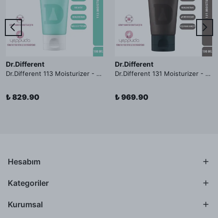
Dr.Different
Dr.Different
Dr.Different 113 Moisturizer - Yağlı ve Hassas Cilt Tipleri İçin Yağ Asidi İçerikli Nemlendirici Krem
Dr.Different 131 Moisturizer - Yaşlanma ve Kırışıklık Karşıtı Kolesterol İçerikli Nemlendirici Krem
₺ 829.90
₺ 969.90
Hesabım
Kategoriler
Kurumsal