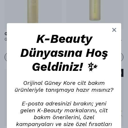
GOODAL
GOODAL
K-Beauty
Goodal Heartleaf Calming Moisture Essence - Houttuynia Cordata Özlü Dinlendirici Esans
Goodal Heartleaf Calming Spray Type Essence - Houttuynia Cordata Özlü Dinlendirici Sprey Esans
Dünyasına Hoş
STOKTA YOK
STOKTA YOK
Geldiniz! ✨
Tükendi
Tükendi
Orijinal Güney Kore cilt bakım
ürünleriyle tanışmaya hazır mısınız?
E-posta adresinizi bırakın; yeni
gelen K-Beauty markalarını, cilt
bakım önerilerini, özel
kampanyaları ve size özel fırsatları