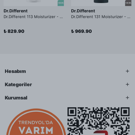
Dr.Different
Dr.Different
Dr.Different 113 Moisturizer - Yağlı ve Hassas Cilt Tipleri İçin Yağ Asidi İçerikli Nemlendirici Krem
Dr.Different 131 Moisturizer - Yaşlanma ve Kırışıklık Karşıtı Kolesterol İçerikli Nemlendirici Krem
₺ 829.90
₺ 969.90
Hesabım
Kategoriler
Kurumsal