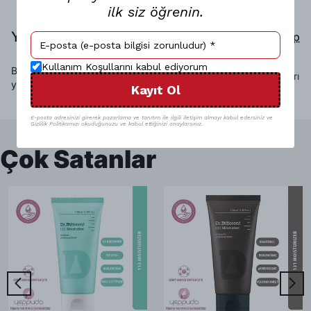
ilk siz öğrenin.
Yorumlar
Yorum Yap
Kullanım Koşullarını kabul ediyorum
Bu ürün için henüz yorum
Sadece görsel olan yorumları
yapılmamış.
Kayıt Ol
göster
E-posta adresinizi girerek pazarlama ve tanıtım ile ilgili iletişim almayı kabul edersiniz ve
Gizlilik Politikamızı okuduğunuzu ve kabul ettiğinizi onaylarsınız.
Çok Satanlar