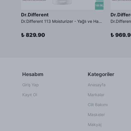
Dr.Different
Dr.Diffe
Dr.Different Retinal Lip Balm Tinted - Çatlak Karşıtı %0.01 Retinal İçeren Renkli Dudak Balmı SPF11 Güneş Koruması
Dr.Different 113 Moisturizer - Yağlı ve Hassas Cilt Tipleri İçin Yağ Asidi İçerikli Nemlendirici Krem
₺ 829.90
₺ 969.
Hesabım
Kategoriler
Giriş Yap
Anasayfa
Kayıt Ol
Markalar
Cilt Bakımı
Maskeler
Makyaj