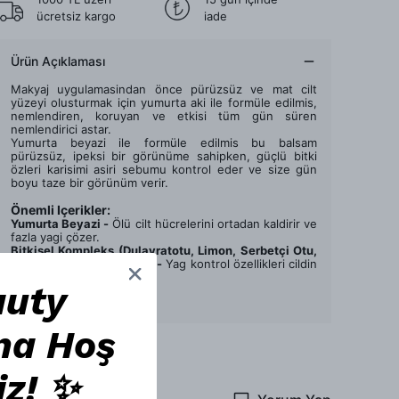
ücretsiz kargo
iade
Ürün Açıklaması
Makyaj uygulamasindan önce pürüzsüz ve mat cilt
yüzeyi olusturmak için yumurta aki ile formüle edilmis,
nemlendiren, koruyan ve etkisi tüm gün süren
nemlendirici astar.
Yumurta beyazi ile formüle edilmis bu balsam
pürüzsüz, ipeksi bir görünüme sahipken, güçlü bitki
özleri karisimi asiri sebumu kontrol eder ve size gün
boyu taze bir görünüm verir.
Önemli Içerikler:
Yumurta Beyazi -
Ölü cilt hücrelerini ortadan kaldirir ve
fazla yagi çözer.
Bitkisel Kompleks (Dulavratotu, Limon, Serbetçi Otu,
Biber, Sylvia, Sabun Otu) -
Yag kontrol özellikleri cildin
yumusak ve taze görün
auty
Devamını Göster
na Hoş
iz! ✨