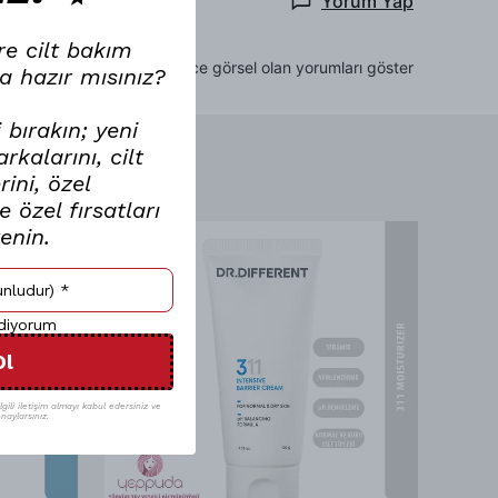
Yorum Yap
re cilt bakım
Sadece görsel olan yorumları göster
a hazır mısınız?
 bırakın; yeni
kalarını, cilt
ini, özel
 özel fırsatları
renin.
ediyorum
Ol
gili iletişim almayı kabul edersiniz ve
naylarsınız.