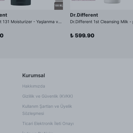
rent
Dr.Different
Dr.Different 131 Moisturizer - Yaşlanma ve Kırışıklık Karşıtı Kolesterol İçerikli Nemlendirici Krem
90
₺ 599.90
Kurumsal
Hakkımızda
Gizlilik ve Güvenlik (KVKK)
Kullanım Şartları ve Üyelik
Sözleşmesi
Ticari Elektronik İleti Onayı