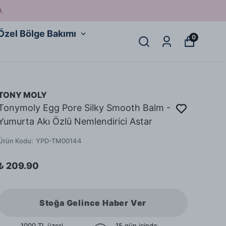
A
Özel Bölge Bakımı
0
TONY MOLY
Tonymoly Egg Pore Silky Smooth Balm -
Yumurta Akı Özlü Nemlendirici Astar
Ürün Kodu
:
YPD-TM00144
₺ 209.90
Stoğa Gelince Haber Ver
1000 TL üzeri
15 gün içinde