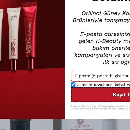
Orijinal Güney Ko
ürünleriyle tanışmay
E-posta adresinizi
gelen K-Beauty mar
bakım öneriler
kampanyaları ve size
ilk siz öğ
Kullanım Koşullarını kabul 
Kayıt 
E-posta adresinizi girerek pazarlama ve tanıtım ile il
Gizlilik Politikamızı okuduğunuzu ve kabul ettiğinizi o