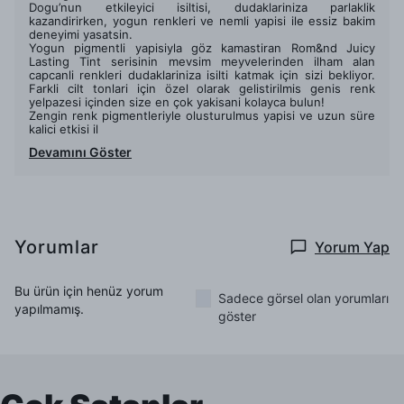
Dogu’nun etkileyici isiltisi, dudaklariniza parlaklik
kazandirirken, yogun renkleri ve nemli yapisi ile essiz bakim
deneyimi yasatsin.
Yogun pigmentli yapisiyla göz kamastiran Rom&nd Juicy
Lasting Tint serisinin mevsim meyvelerinden ilham alan
capcanli renkleri dudaklariniza isilti katmak için sizi bekliyor.
Farkli cilt tonlari için özel olarak gelistirilmis genis renk
yelpazesi içinden size en çok yakisani kolayca bulun!
Zengin renk pigmentleriyle olusturulmus yapisi ve uzun süre
kalici etkisi il
Devamını Göster
Yorumlar
Yorum Yap
Bu ürün için henüz yorum
Sadece görsel olan yorumları
yapılmamış.
göster