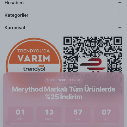
Hesabım
Kategoriler
Kurumsal
SINIRLI SÜRELI TEKLIF
Merythod Markalı Tüm Ürünlerde
%25 İndirim
01
13
57
07
GÜN
SAAT
DK
SN