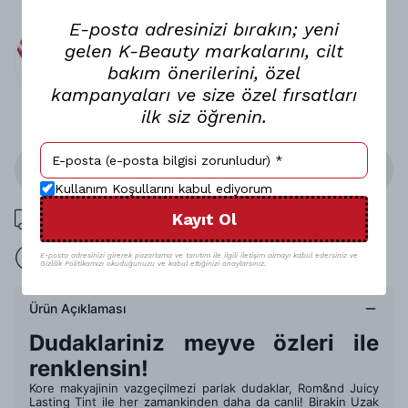
E-posta adresinizi bırakın; yeni
gelen K-Beauty markalarını, cilt
bakım önerilerini, özel
kampanyaları ve size özel fırsatları
ilk siz öğrenin.
Stoğa Gelince Haber Ver
Kullanım Koşullarını kabul ediyorum
1000 TL üzeri ücretsiz kargo
Kayıt Ol
15 gün içinde iade
E-posta adresinizi girerek pazarlama ve tanıtım ile ilgili iletişim almayı kabul edersiniz ve
Gizlilik Politikamızı okuduğunuzu ve kabul ettiğinizi onaylarsınız.
Ürün Açıklaması
Dudaklariniz meyve özleri ile
renklensin!
Kore makyajinin vazgeçilmezi parlak dudaklar, Rom&nd Juicy
Lasting Tint ile her zamankinden daha da canli! Birakin Uzak