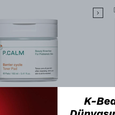
K-Be
Dünyası