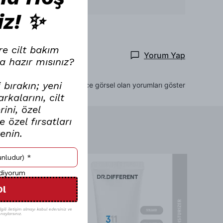
Devamını Göster
iz! ✨
re cilt bakım
Yorum Yap
a hazır mısınız?
 bırakın; yeni
Sadece görsel olan yorumları göster
kalarını, cilt
ini, özel
 özel fırsatları
renin.
ediyorum
Ol
gili iletişim almayı kabul edersiniz ve
naylarsınız.