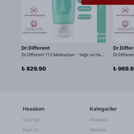
Dr.Different
Dr.Diffe
Dr.Different Retinal Lip Balm Tinted - Çatlak Karşıtı %0.01 Retinal İçeren Renkli Dudak Balmı SPF11 Güneş Koruması
Dr.Different 113 Moisturizer - Yağlı ve Hassas Cilt Tipleri İçin Yağ Asidi İçerikli Nemlendirici Krem
₺ 829.90
₺ 969.
Hesabım
Kategoriler
Giriş Yap
Anasayfa
Kayıt Ol
Markalar