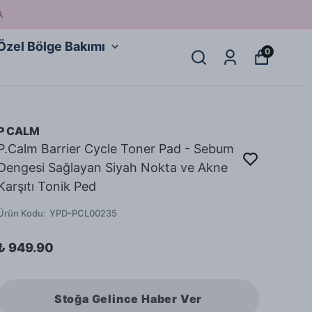
A
Özel Bölge Bakımı
0
P CALM
P.Calm Barrier Cycle Toner Pad - Sebum
Dengesi Sağlayan Siyah Nokta ve Akne
Karşıtı Tonik Ped
Ürün Kodu
:
YPD-PCL00235
₺ 949.90
Stoğa Gelince Haber Ver