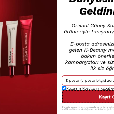
Geldin
Orijinal Güney Ko
ürünleriyle tanışmay
E-posta adresinizi
gelen K-Beauty mar
bakım öneriler
kampanyaları ve size
ilk siz öğ
Kullanım Koşullarını kabul 
Kayıt 
E-posta adresinizi girerek pazarlama ve tanıtım ile il
Gizlilik Politikamızı okuduğunuzu ve kabul ettiğinizi o