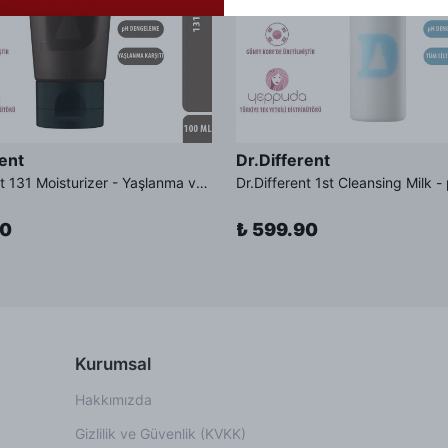
rent
Dr.Different
Dr.Different 131 Moisturizer - Yaşlanma ve Kırışıklık Karşıtı Kolesterol İçerikli Nemlendirici Krem
90
₺ 599.90
Kurumsal
Hakkımızda
Gizlilik ve Güvenlik (KVKK)