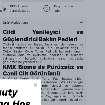
1000 TL üzeri
15 gün içinde
ücretsiz kargo
iade
Ürün Açıklaması
Cildi Yenileyici ve
Güçlendirici Bakim Pedleri
Cildinizi nazikçe yenileyen, fazla yagi dengeleyen ve
tahrisi hafifleten bir bakim ürünü imkânsiz degil. P.
CALM Barrier Cycle Toner Pad cilt bariyerini onarir,
eksfoliye edici ve aydinlatici özellikleri ile cildinizin
yalnizca 4 haftalik kullanimla daha pürüzsüz
görünmesine yardimci olur!
KMX Biome ile Pürüzsüz ve
Canli Cilt Görünümü
P. CALM Barrier Cycle Toner Pad, hassas ciltleri
yatistirmakla kalmaz, ayni zamanda KMX Biome gibi
güçlü bilesenleri sayesinde akneyi ve sebumu
auty
azaltmaya yardimci olur. Gözeneklerin genislemesine
neden olan ölü deri hücrelerini dogal enzimlerle nazik
bir sekilde eksfoliye eder. Çay agaci özü, Centella
Asiatica, azulene ve papaya özü gibi degerli bitkisel bil
na Hoş