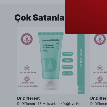
Çok Satanlar
Dr.Different
Dr.Diffe
Dr.Different Retinal Lip Balm Tinted - Çatlak Karşıtı %0.01 Retinal İçeren Renkli Dudak Balmı SPF11 Güneş Koruması
Dr.Different 113 Moisturizer - Yağlı ve Hassas Cilt Tipleri İçin Yağ Asidi İçerikli Nemlendirici Krem