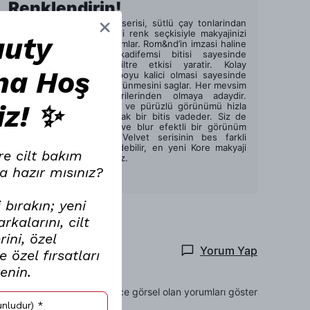
Renklendirin!
Rom&nd Milk Tea Velvet serisi, sütlü çay tonlarindan
ilham alan genis yelpazeli renk seçkisiyle makyajinizi
auty
kusursuz bir sekilde tamamlar. Rom&nd’in imzasi haline
gelmis pürüzsüz ve kadifemsi bitisi sayesinde
dudaklarinizda adeta filtre etkisi yaratir. Kolay
na Hoş
uygulanabilirligi ve gün boyu kalici olmasi sayesinde
dudaklarinizin göz alici görünmesini saglar. Her mevsim
makyaj çantanizin favorilerinden olmaya adaydir.
iz! ✨
Dudaklarinizdaki kurulugu ve pürüzlü görünümü hizla
ortadan kaldirarak yumusak bir bitis vadeder. Siz de
dudaklarinizda kadifemsi ve blur efektli bir görünüm
için Rom&nd Milk Tea Velvet serisinin bes farkli
renginden birini tercih edebilir, en yeni Kore makyaji
re cilt bakım
trendlerini kesfedebilirsiniz.
a hazır mısınız?
Devamını Göster
 bırakın; yeni
kalarını, cilt
ini, özel
Yorum Yap
 özel fırsatları
renin.
Sadece görsel olan yorumları göster