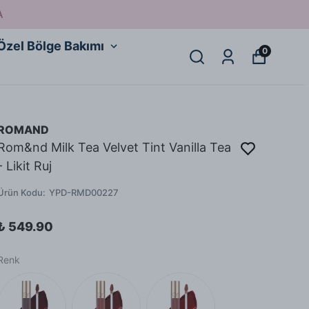
A
Özel Bölge Bakımı
0
ROMAND
Rom&nd Milk Tea Velvet Tint Vanilla Tea
- Likit Ruj
Ürün Kodu
:
YPD-RMD00227
₺ 549.90
Renk