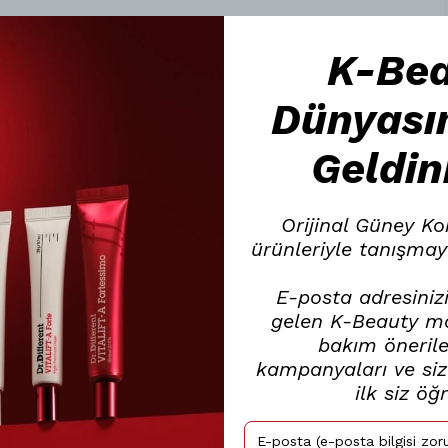
K-Be
Dünyası
Geldin
Orijinal Güney Ko
ürünleriyle tanışmay
E-posta adresinizi
gelen K-Beauty mar
bakım öneriler
kampanyaları ve size
ilk siz öğ