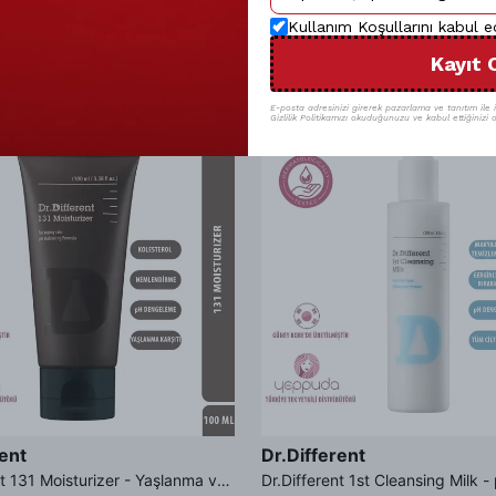
Kullanım Koşullarını kabul 
Kayıt 
E-posta adresinizi girerek pazarlama ve tanıtım ile il
Gizlilik Politikamızı okuduğunuzu ve kabul ettiğinizi o
rent
Dr.Different
Dr.Different 131 Moisturizer - Yaşlanma ve Kırışıklık Karşıtı Kolesterol İçerikli Nemlendirici Krem