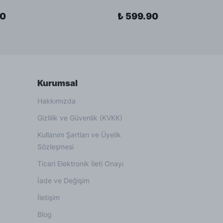
90
₺ 599.90
Kurumsal
Hakkımızda
Gizlilik ve Güvenlik (KVKK)
Kullanım Şartları ve Üyelik
Sözleşmesi
Ticari Elektronik İleti Onayı
İade ve Değişim
İletişim
Blog