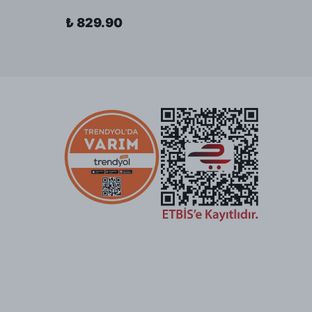
₺ 829.90
₺ 69