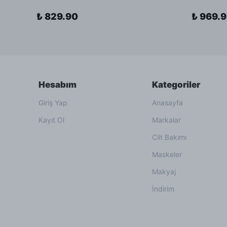
₺ 829.90
₺ 969.
Hesabım
Kategoriler
Giriş Yap
Anasayfa
Kayıt Ol
Markalar
Cilt Bakımı
Maskeler
Makyaj
İndirim