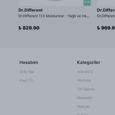
Dr.Different
Dr.Diffe
Dr.Different Retinal Lip Balm Tinted - Çatlak Karşıtı %0.01 Retinal İçeren Renkli Dudak Balmı SPF11 Güneş Koruması
Dr.Different 113 Moisturizer - Yağlı ve Hassas Cilt Tipleri İçin Yağ Asidi İçerikli Nemlendirici Krem
₺ 829.90
₺ 969.
Hesabım
Kategoriler
Giriş Yap
Anasayfa
Kayıt Ol
Markalar
Cilt Bakımı
Maskeler
Makyaj