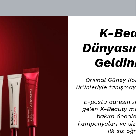
K-Be
Dünyası
Geldin
Orijinal Güney Ko
ürünleriyle tanışmay
E-posta adresinizi
gelen K-Beauty mar
bakım öneriler
kampanyaları ve size
ilk siz öğ