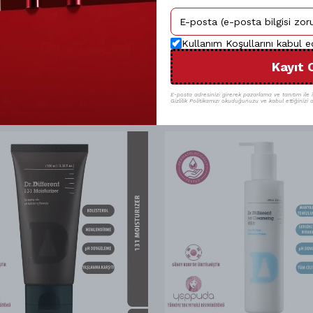
Kullanım Koşullarını kabul 
Kayıt 
E-posta adresinizi girerek pazarlama ve tanıtım ile il
Gizlilik Politikamızı okuduğunuzu ve kabul ettiğinizi o