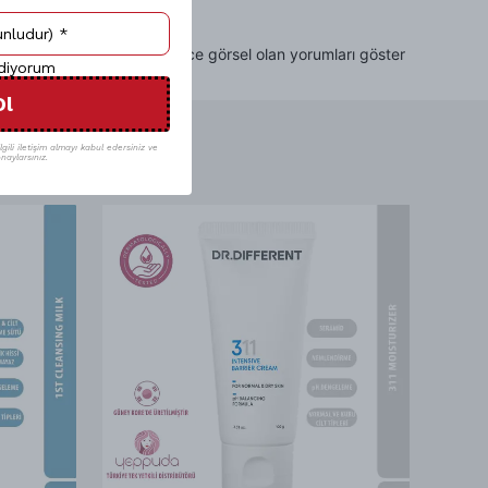
Sadece görsel olan yorumları göster
ediyorum
Ol
gili iletişim almayı kabul edersiniz ve
naylarsınız.