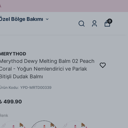
A
Özel Bölge Bakımı
0
MERYTHOD
Merythod Dewy Melting Balm 02 Peach
Coral - Yoğun Nemlendirici ve Parlak
Bitişli Dudak Balmı
Ürün Kodu
:
YPD-MRTD00339
₺ 499.90
Renk