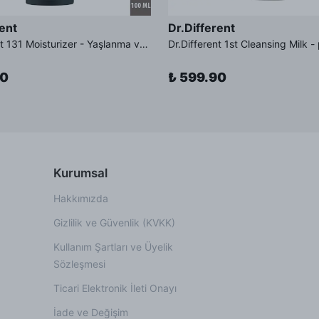
rent
Dr.Different
Dr.Different 131 Moisturizer - Yaşlanma ve Kırışıklık Karşıtı Kolesterol İçerikli Nemlendirici Krem
90
₺ 599.90
Kurumsal
Hakkımızda
Gizlilik ve Güvenlik (KVKK)
Kullanım Şartları ve Üyelik
Sözleşmesi
Ticari Elektronik İleti Onayı
İade ve Değişim