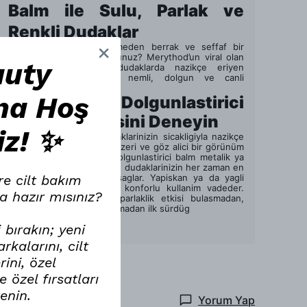
Balm ile Sulu, Parlak ve
Renkli Dudaklar
Dudaklariniza agirlik vermeden berrak ve seffaf bir
parlaklik etkisi mi ariyorsunuz? Merythod’un viral olan
auty
Dewy Melting balmi dudaklarda nazikçe eriyen
nemlendirici formülüyle, nemli, dolgun ve canli
görünüm vadeder!
na Hoş
Dudak Dolgunlastirici
Parlaklik Etkisini Deneyin
iz! ✨
Dewy Melting balm, dudaklarinizin sicakligiyla nazikçe
eriyerek ortaya surup benzeri ve göz alici bir görünüm
çikarir. Nemlendirici ve dolgunlastirici balm metalik ya
da yapay parlaklik olmadan dudaklarinizin her zaman en
re cilt bakım
iyi sekilde görünmesini saglar. Yapiskan ya da yagli
olmayan bitisi gün boyu konforlu kullanim vadeder.
a hazır mısınız?
Tüm gün devam eden parlaklik etkisi bulasmadan,
parçalanmadan veya dagilmadan ilk sürdüg
Devamını Göster
 bırakın; yeni
kalarını, cilt
ini, özel
 özel fırsatları
renin.
Yorum Yap