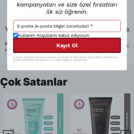
kampanyaları ve size özel fırsatları
ilk siz öğrenin.
Yorumlar
Yorum Yap
Kullanım Koşullarını kabul ediyorum
Bu ürün için henüz yorum
Kayıt Ol
Sadece görsel olan yorumları
yapılmamış.
göster
E-posta adresinizi girerek pazarlama ve tanıtım ile ilgili iletişim almayı kabul edersiniz ve
Gizlilik Politikamızı okuduğunuzu ve kabul ettiğinizi onaylarsınız.
Çok Satanlar