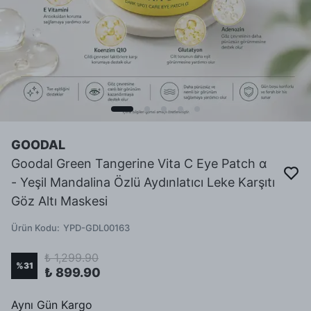
GOODAL
Goodal Green Tangerine Vita C Eye Patch α
- Yeşil Mandalina Özlü Aydınlatıcı Leke Karşıtı
Göz Altı Maskesi
Ürün Kodu
:
YPD-GDL00163
₺ 1,299.90
%
31
₺ 899.90
Aynı Gün Kargo