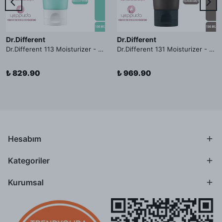
Dr.Different
Dr.Different
Dr.Different 113 Moisturizer - Yağlı ve Hassas Cilt Tipleri İçin Yağ Asidi İçerikli Nemlendirici Krem
Dr.Different 131 Moisturizer - Yaşlanma ve Kırışıklık Karşıtı Kolesterol İçerikli Nemlendirici Krem
₺ 829.90
₺ 969.90
Hesabım
Kategoriler
Kurumsal