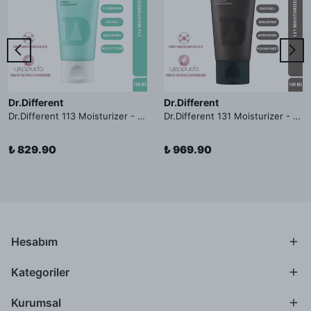
Dr.Different
Dr.Different
Dr.Different 113 Moisturizer - Yağlı ve Hassas Cilt Tipleri İçin Yağ Asidi İçerikli Nemlendirici Krem
Dr.Different 131 Moisturizer - Yaşlanma ve Kırışıklık Karşıtı Kolesterol İçerikli Nemlendirici Krem
₺ 829.90
₺ 969.90
Hesabım
Kategoriler
Kurumsal