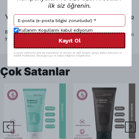
ilk siz öğrenin.
Yorumlar
Yorum Yap
Kullanım Koşullarını kabul ediyorum
Bu ürün için henüz yorum
Sadece görsel olan yorumları
yapılmamış.
Kayıt Ol
göster
E-posta adresinizi girerek pazarlama ve tanıtım ile ilgili iletişim almayı kabul edersiniz ve
Gizlilik Politikamızı okuduğunuzu ve kabul ettiğinizi onaylarsınız.
Çok Satanlar