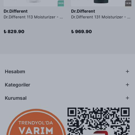
Dr.Different
Dr.Different
Dr.Different 113 Moisturizer - Yağlı ve Hassas Cilt Tipleri İçin Yağ Asidi İçerikli Nemlendirici Krem
Dr.Different 131 Moisturizer - Yaşlanma ve Kırışıklık Karşıtı Kolesterol İçerikli Nemlendirici Krem
₺ 829.90
₺ 969.90
Hesabım
Kategoriler
Kurumsal