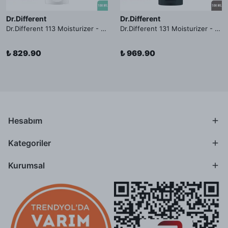
Dr.Different
Dr.Different
Dr.Different 113 Moisturizer - Yağlı ve Hassas Cilt Tipleri İçin Yağ Asidi İçerikli Nemlendirici Krem
Dr.Different 131 Moisturizer - Yaşlanma ve Kırışıklık Karşıtı Kolesterol İçerikli Nemlendirici Krem
₺ 829.90
₺ 969.90
Hesabım
Kategoriler
Kurumsal