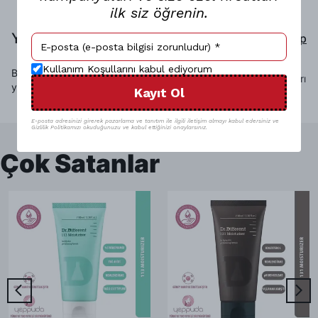
ilk siz öğrenin.
Yorumlar
Yorum Yap
Kullanım Koşullarını kabul ediyorum
Bu ürün için henüz yorum
Sadece görsel olan yorumları
yapılmamış.
Kayıt Ol
göster
E-posta adresinizi girerek pazarlama ve tanıtım ile ilgili iletişim almayı kabul edersiniz ve
Gizlilik Politikamızı okuduğunuzu ve kabul ettiğinizi onaylarsınız.
Çok Satanlar