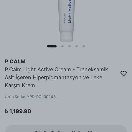
P CALM
P.Calm Light Active Cream - Traneksamik
Asit İçeren Hiperpigmantasyon ve Leke
Karşıtı Krem
Ürün Kodu
:
YPD-PCL00248
₺ 1,199.90