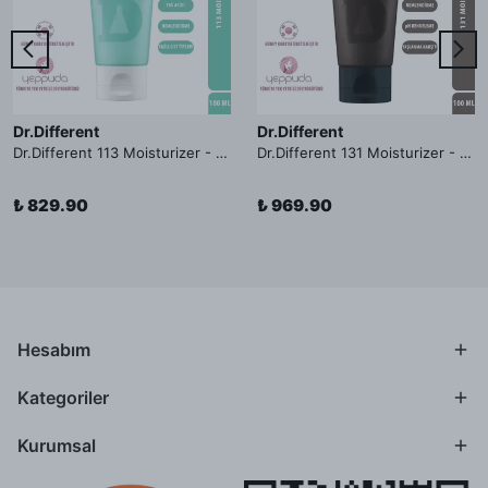
Dr.Different
Dr.Different
Dr.Different 113 Moisturizer - Yağlı ve Hassas Cilt Tipleri İçin Yağ Asidi İçerikli Nemlendirici Krem
Dr.Different 131 Moisturizer - Yaşlanma ve Kırışıklık Karşıtı Kolesterol İçerikli Nemlendirici Krem
₺ 829.90
₺ 969.90
Hesabım
Kategoriler
Kurumsal