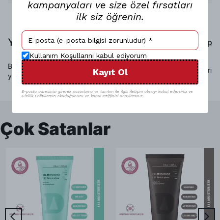
kampanyaları ve size özel fırsatları
ilk siz öğrenin.
Yorumlar
Yorum Yap
Kullanım Koşullarını kabul ediyorum
Bu ürün için henüz yorum
Sadece görsel olan yorumları
Kayıt Ol
yapılmamış.
göster
E-posta adresinizi girerek pazarlama ve tanıtım ile ilgili iletişim almayı kabul edersiniz ve
Gizlilik Politikamızı okuduğunuzu ve kabul ettiğinizi onaylarsınız.
Çok Satanlar