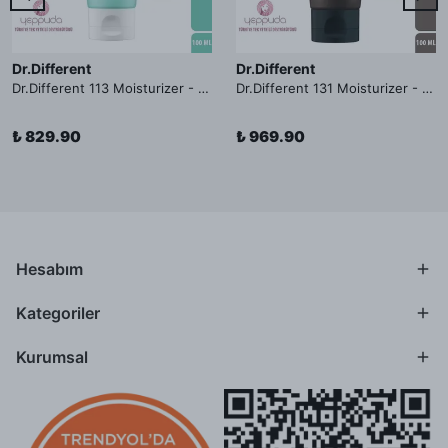
Dr.Different
Dr.Different
Dr.Different 113 Moisturizer - Yağlı ve Hassas Cilt Tipleri İçin Yağ Asidi İçerikli Nemlendirici Krem
Dr.Different 131 Moisturizer - Yaşlanma ve Kırışıklık Karşıtı Kolesterol İçerikli Nemlendirici Krem
₺ 829.90
₺ 969.90
Hesabım
Kategoriler
Kurumsal