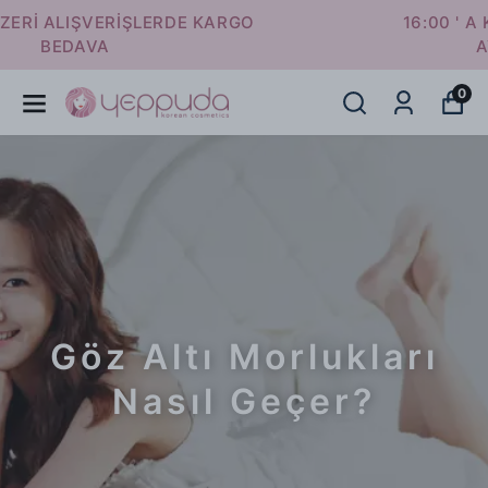
16:00 ' A KADAR VERİLEN SİPARİŞLER
AYNI GÜN KARGODA
0
Göz Altı Morlukları
Nasıl Geçer?