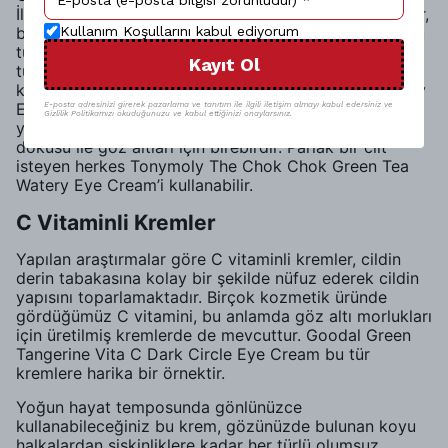
İlk yol tropikal kremlerin kullanılmasıdır. Bu tür kremler,
beyazlatıcı özellikleri içeriğinde bulundurur. Eğer ki bu
Kullanım Koşullarını kabul ediyorum
tür kremleri kullanıyorsanız yüksek derecede nemi
Kayıt Ol
tutmaya çalışan ürünlerden yana şansınızı
kullanmalısınız. Tonymoly The Chok Green Tea Watery
Eye Cream bu anlamda iyi bir seçenek olacaktır. Kore
E-posta adresinizi girerek pazarlama ve tanıtım ile ilgili iletişim almayı kabul edersiniz ve
Gizlilik Politikamızı okuduğunuzu ve kabul ettiğinizi onaylarsınız.
yeşil çayı özlü olan bu krem, jel tipi ve yumuşak
dokusu ile göz altları için birebirdir. Parlak bir cilt
isteyen herkes Tonymoly The Chok Chok Green Tea
Watery Eye Cream’i kullanabilir.
C Vitaminli Kremler
Yapılan araştırmalar göre C vitaminli kremler, cildin
derin tabakasına kolay bir şekilde nüfuz ederek cildin
yapısını toparlamaktadır. Birçok kozmetik üründe
gördüğümüz C vitamini, bu anlamda göz altı morlukları
için üretilmiş kremlerde de mevcuttur. Goodal Green
Tangerine Vita C Dark Circle Eye Cream bu tür
kremlere harika bir örnektir.
Yoğun hayat temposunda gönlünüzce
kullanabileceğiniz bu krem, gözünüzde bulunan koyu
halkalardan şişkinliklere kadar her türlü olumsuz