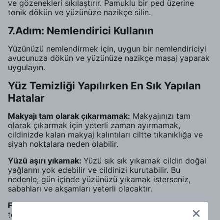
ve gözenekleri sıkılaştırır. Pamuklu bir ped üzerine
tonik dökün ve yüzünüze nazikçe silin.
7.Adım: Nemlendirici Kullanın
Yüzünüzü nemlendirmek için, uygun bir nemlendiriciyi
avucunuza dökün ve yüzünüze nazikçe masaj yaparak
uygulayın.
Yüz Temizliği Yapılırken En Sık Yapılan
Hatalar
Makyajı tam olarak çıkarmamak:
Makyajınızı tam
olarak çıkarmak için yeterli zaman ayırmamak,
cildinizde kalan makyaj kalıntıları ciltte tıkanıklığa ve
siyah noktalara neden olabilir.
Yüzü aşırı yıkamak:
Yüzü sık sık yıkamak cildin doğal
yağlarını yok edebilir ve cildinizi kurutabilir. Bu
nedenle, gün içinde yüzünüzü yıkamak isterseniz,
sabahları ve akşamları yeterli olacaktır.
Fazla miktarda ürün kullanmak:
Fazla miktarda yüz
temizleyici, tonik veya nemlendirici kullanmak cildinizi