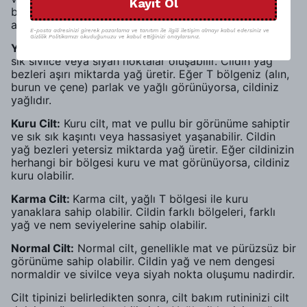
Kayıt Ol
beklemeniz gerekiyor. Ardından, aynaya bakarak
aşağıdaki adımları takip edebilirsiniz:
E-posta adresinizi girerek pazarlama ve tanıtım ile ilgili iletişim almayı kabul edersiniz ve
Gizlilik Politikamızı okuduğunuzu ve kabul ettiğinizi onaylarsınız.
Yağlı Cilt:
Yağlı cilt, parlak bir görünüme sahip ve sık
sık sivilce veya siyah noktalar oluşabilir. Cildin yağ
bezleri aşırı miktarda yağ üretir. Eğer T bölgeniz (alın,
burun ve çene) parlak ve yağlı görünüyorsa, cildiniz
yağlıdır.
Kuru Cilt:
Kuru cilt, mat ve pullu bir görünüme sahiptir
ve sık sık kaşıntı veya hassasiyet yaşanabilir. Cildin
yağ bezleri yetersiz miktarda yağ üretir. Eğer cildinizin
herhangi bir bölgesi kuru ve mat görünüyorsa, cildiniz
kuru olabilir.
Karma Cilt:
Karma cilt, yağlı T bölgesi ile kuru
yanaklara sahip olabilir. Cildin farklı bölgeleri, farklı
yağ ve nem seviyelerine sahip olabilir.
Normal Cilt:
Normal cilt, genellikle mat ve pürüzsüz bir
görünüme sahip olabilir. Cildin yağ ve nem dengesi
normaldir ve sivilce veya siyah nokta oluşumu nadirdir.
Cilt tipinizi belirledikten sonra, cilt bakım rutininizi cilt