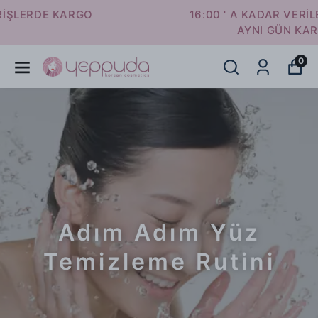
16:00 ' A KADAR VERİLEN SİPARİŞLER
AYNI GÜN KARGODA
0
Adım Adım Yüz
Temizleme Rutini