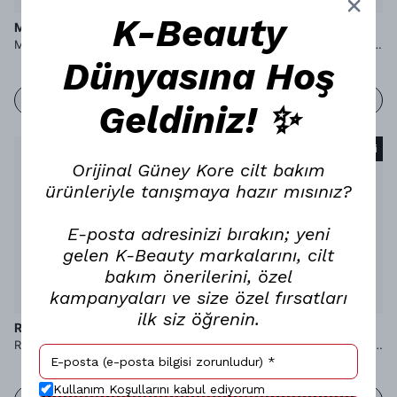
K-Beauty
MERYTHOD
ROMAND
Merythod Skinny Realong Cara 02 Dark Brown - Topaklanma Yapmayan ve Suya Dayanıklı İnce Fırçalı Koyu Kahverengi Maskara
Rom&nd Han All Fix Mascara Long Hazel - Maskara
Dünyasına Hoş
STOKTA YOK
STOKTA YOK
Geldiniz! ✨
Tükendi
Tükendi
Orijinal Güney Kore cilt bakım
ürünleriyle tanışmaya hazır mısınız?
E-posta adresinizi bırakın; yeni
gelen K-Beauty markalarını, cilt
bakım önerilerini, özel
kampanyaları ve size özel fırsatları
ilk siz öğrenin.
ROMAND
ROMAND
Rom&nd Han All Fix Mascara Long Ash - Maskara
Rom&nd Han All Fix Mascara Volume Black - Maskara
Kullanım Koşullarını kabul ediyorum