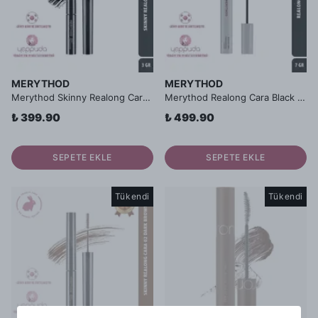
MERYTHOD
MERYTHOD
Merythod Skinny Realong Cara 01 Black - Topaklanma Yapmayan Suya Dayanıklı İnce Fırçalı Siyah Maskara
Merythod Realong Cara Black - Uzatma ve Hacim Etkili, Kıvrım Sağlayan Suya Dayanıklı Siyah Maskara
₺ 399.90
₺ 499.90
SEPETE EKLE
SEPETE EKLE
Tükendi
Tükendi