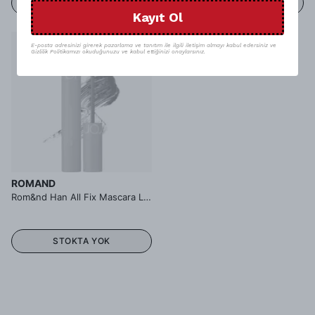
STOKTA YOK
STOKTA YOK
Kayıt Ol
Tükendi
E-posta adresinizi girerek pazarlama ve tanıtım ile ilgili iletişim almayı kabul edersiniz ve
Gizlilik Politikamızı okuduğunuzu ve kabul ettiğinizi onaylarsınız.
ROMAND
Rom&nd Han All Fix Mascara Long Black - Maskara
STOKTA YOK