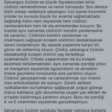
Salyangoz özünün en büyük faydalarından birisi
cildinizi nemlendirmesi ve nemli tutmasıdır. Son derece
etkili olması nedeniyle salyangoz özü içeren kozmetik
ürünler bu konuda büyük bir avantaj sağlamaktadır.
Sağladığı kalıcı nem sayesinde hem cildinizi
nemlendirirken hem de dış etmenlerden koruyor. Bu
madde aynı zamanda cildinizin kendini yenilemesine
de yardımcı. Cildinizin kendini yenilemesi ve
onarmasını sağlayan kolajen üretimini destekleyerek
süreci hızlandırıyor. Bu sayede yaşlanma karşıtı bir
görev de üstlenmiş oluyor. Çünkü, salyangoz özünün
desteklediği kolajen üretimi yaş ilerledikçe
azalmaktadır. Ciltteki yaşlanmaları da bu kolajen
eksilmesi tetiklemektedir. Aynı zamanda içerdiği çinko
ve manganez sayesinde egzamaların ve aknelerin
önüne geçmeniz konusunda size yardımcı oluyor.
Cildinizi gençleştirmek ve canlandırmak için önemli
olan antioksidanlar da sunuyor. Zararlı serbest
radikallerden kurtulmanızı sağlayarak yoğun güneşe
maruz kalmanız gibi durumlarda oluşan yan etkileri de
ortadan kaldırmaya yardımcı oluyor. Bunu da içerdiği
A ve E vitaminleri sayesinde gerçekleştiriyor.
Salyangoz özünün sunduğu faydalar yalnızca bunlarla