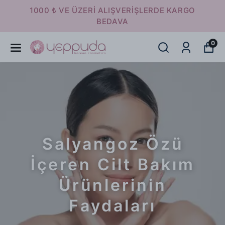
16:00 ' A KADAR VERİLEN SİPARİŞLER
AYNI GÜN KARGODA
0
Salyangoz Özü
İçeren Cilt Bakım
Ürünlerinin
Faydaları