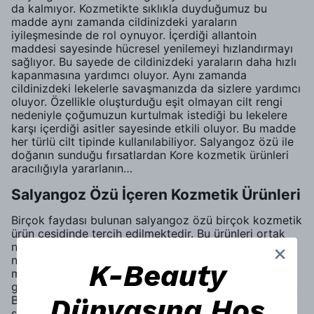
da kalmıyor. Kozmetikte sıklıkla duyduğumuz bu
madde aynı zamanda cildinizdeki yaraların
iyileşmesinde de rol oynuyor. İçerdiği allantoin
maddesi sayesinde hücresel yenilemeyi hızlandırmayı
sağlıyor. Bu sayede de cildinizdeki yaraların daha hızlı
kapanmasına yardımcı oluyor. Aynı zamanda
cildinizdeki lekelerle savaşmanızda da sizlere yardımcı
oluyor. Özellikle oluşturduğu eşit olmayan cilt rengi
nedeniyle çoğumuzun kurtulmak istediği bu lekelere
karşı içerdiği asitler sayesinde etkili oluyor. Bu madde
her türlü cilt tipinde kullanılabiliyor. Salyangoz özü ile
doğanın sunduğu fırsatlardan Kore kozmetik ürünleri
aracılığıyla yararlanın…
Salyangoz Özü İçeren Kozmetik Ürünleri
Birçok faydası bulunan salyangoz özü birçok kozmetik
ürün çeşidinde tercih edilmektedir. Bu ürünleri ortak
noktası olan salyangoz özü yaşlanma karşıtı,
nemlendirici gibi yararlı özellikler sağlamaktadır. Bu
K-Beauty
maddeyi içeren kozmetik ürünlerden en sık
görülenlerinden birisi salyangoz özü içeren kremlerdir.
Dünyasına Hoş
Bu kremler standart kremlerdir ancak içerdikleri
salyangoz özü sayesinde daha etkilidirler.