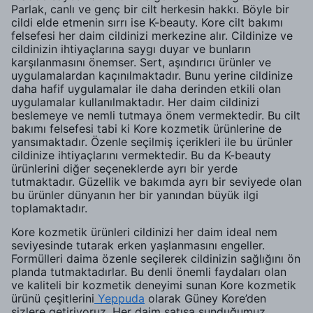
Parlak, canlı ve genç bir cilt herkesin hakkı. Böyle bir
cildi elde etmenin sırrı ise K-beauty. Kore cilt bakımı
felsefesi her daim cildinizi merkezine alır. Cildinize ve
cildinizin ihtiyaçlarına saygı duyar ve bunların
karşılanmasını önemser. Sert, aşındırıcı ürünler ve
uygulamalardan kaçınılmaktadır. Bunu yerine cildinize
daha hafif uygulamalar ile daha derinden etkili olan
uygulamalar kullanılmaktadır. Her daim cildinizi
beslemeye ve nemli tutmaya önem vermektedir. Bu cilt
bakımı felsefesi tabi ki Kore kozmetik ürünlerine de
yansımaktadır. Özenle seçilmiş içerikleri ile bu ürünler
cildinize ihtiyaçlarını vermektedir. Bu da K-beauty
ürünlerini diğer seçeneklerde ayrı bir yerde
tutmaktadır. Güzellik ve bakımda ayrı bir seviyede olan
bu ürünler dünyanın her bir yanından büyük ilgi
toplamaktadır.
Kore kozmetik ürünleri cildinizi her daim ideal nem
seviyesinde tutarak erken yaşlanmasını engeller.
Formülleri daima özenle seçilerek cildinizin sağlığını ön
planda tutmaktadırlar. Bu denli önemli faydaları olan
ve kaliteli bir kozmetik deneyimi sunan Kore kozmetik
ürünü çeşitlerini
Yeppuda
olarak Güney Kore’den
sizlere getiriyoruz. Her daim satışa sunduğumuz