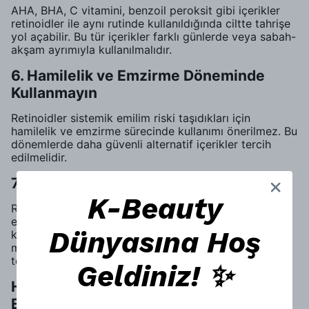
AHA, BHA, C vitamini, benzoil peroksit gibi içerikler
retinoidler ile aynı rutinde kullanıldığında ciltte tahrişe
yol açabilir. Bu tür içerikler farklı günlerde veya sabah-
akşam ayrımıyla kullanılmalıdır.
6. Hamilelik ve Emzirme Döneminde
Kullanmayın
Retinoidler sistemik emilim riski taşıdıkları için
hamilelik ve emzirme sürecinde kullanımı önerilmez. Bu
dönemlerde daha güvenli alternatif içerikler tercih
edilmelidir.
7. Ürün Saklama Koşullarına Dikkat Edin
K-Beauty
Retinol ve retinal ışık ve hava ile temas ettiğinde
etkilerini kaybedebilir. Bu nedenle ürünlerin serin,
Dünyasına Hoş
karanlık yerlerde ve kapağı sıkıca kapalı şekilde
muhafaza edilmesi gerekir. Opak ambalajlı ürünler
tercih etmek raf ömrünü artırır.
Geldiniz! ✨
Hangi Retinol ve Retinal Ürünleri Tercih
Etmeliyim?