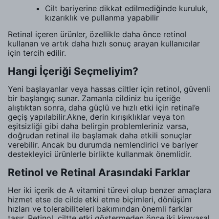
Cilt bariyerine dikkat edilmediğinde kuruluk,
kızarıklık ve pullanma yapabilir
Retinal içeren ürünler, özellikle daha önce retinol
kullanan ve artık daha hızlı sonuç arayan kullanıcılar
için tercih edilir.
Hangi İçeriği Seçmeliyim?
Yeni başlayanlar veya hassas ciltler için retinol, güvenli
bir başlangıç sunar. Zamanla cildiniz bu içeriğe
alıştıktan sonra, daha güçlü ve hızlı etki için retinal’e
geçiş yapılabilir.Akne, derin kırışıklıklar veya ton
eşitsizliği gibi daha belirgin problemleriniz varsa,
doğrudan retinal ile başlamak daha etkili sonuçlar
verebilir. Ancak bu durumda nemlendirici ve bariyer
destekleyici ürünlerle birlikte kullanmak önemlidir.
Retinol ve Retinal Arasındaki Farklar
Her iki içerik de A vitamini türevi olup benzer amaçlara
hizmet etse de cilde etki etme biçimleri, dönüşüm
hızları ve tolerabiliteleri bakımından önemli farklar
taşır. Retinol, ciltte etki göstermeden önce iki kimyasal