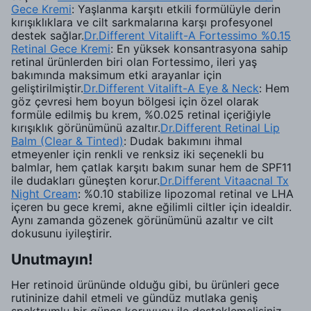
Gece Kremi
: Yaşlanma karşıtı etkili formülüyle derin
kırışıklıklara ve cilt sarkmalarına karşı profesyonel
destek sağlar.
Dr.Different Vitalift-A Fortessimo %0.15
Retinal Gece Kremi
: En yüksek konsantrasyona sahip
retinal ürünlerden biri olan Fortessimo, ileri yaş
bakımında maksimum etki arayanlar için
geliştirilmiştir.
Dr.Different Vitalift-A Eye & Neck
: Hem
göz çevresi hem boyun bölgesi için özel olarak
formüle edilmiş bu krem, %0.025 retinal içeriğiyle
kırışıklık görünümünü azaltır.
Dr.Different Retinal Lip
Balm (Clear & Tinted)
: Dudak bakımını ihmal
etmeyenler için renkli ve renksiz iki seçenekli bu
balmlar, hem çatlak karşıtı bakım sunar hem de SPF11
ile dudakları güneşten korur.
Dr.Different Vitaacnal Tx
Night Cream
: %0.10 stabilize lipozomal retinal ve LHA
içeren bu gece kremi, akne eğilimli ciltler için idealdir.
Aynı zamanda gözenek görünümünü azaltır ve cilt
dokusunu iyileştirir.
Unutmayın!
Her retinoid ürününde olduğu gibi, bu ürünleri gece
rutininize dahil etmeli ve gündüz mutlaka geniş