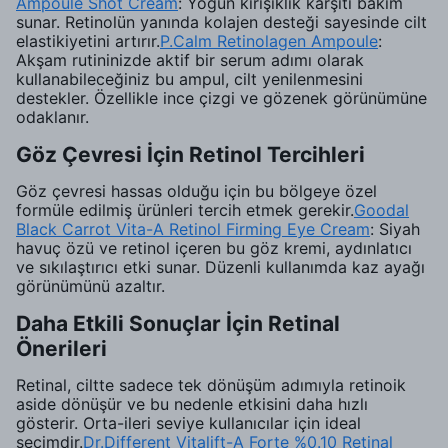
Ampoule Shot Cream
: Yoğun kırışıklık karşıtı bakım
sunar. Retinolün yanında kolajen desteği sayesinde cilt
elastikiyetini artırır.
P.Calm Retinolagen Ampoule
:
Akşam rutininizde aktif bir serum adımı olarak
kullanabileceğiniz bu ampul, cilt yenilenmesini
destekler. Özellikle ince çizgi ve gözenek görünümüne
odaklanır.
Göz Çevresi İçin Retinol Tercihleri
Göz çevresi hassas olduğu için bu bölgeye özel
formüle edilmiş ürünleri tercih etmek gerekir.
Goodal
Black Carrot Vita-A Retinol Firming Eye Cream
: Siyah
havuç özü ve retinol içeren bu göz kremi, aydınlatıcı
ve sıkılaştırıcı etki sunar. Düzenli kullanımda kaz ayağı
görünümünü azaltır.
Daha Etkili Sonuçlar İçin Retinal
Önerileri
Retinal, ciltte sadece tek dönüşüm adımıyla retinoik
aside dönüşür ve bu nedenle etkisini daha hızlı
gösterir. Orta-ileri seviye kullanıcılar için ideal
seçimdir.
Dr.Different Vitalift-A Forte %0.10 Retinal