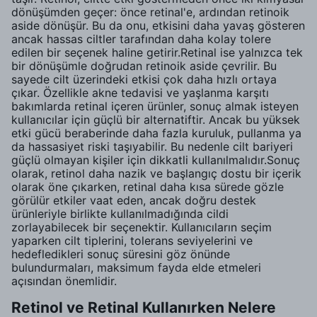
dönüşümden geçer: önce retinal'e, ardından retinoik
aside dönüşür. Bu da onu, etkisini daha yavaş gösteren
ancak hassas ciltler tarafından daha kolay tolere
edilen bir seçenek haline getirir.Retinal ise yalnızca tek
bir dönüşümle doğrudan retinoik aside çevrilir. Bu
sayede cilt üzerindeki etkisi çok daha hızlı ortaya
çıkar. Özellikle akne tedavisi ve yaşlanma karşıtı
bakımlarda retinal içeren ürünler, sonuç almak isteyen
kullanıcılar için güçlü bir alternatiftir. Ancak bu yüksek
etki gücü beraberinde daha fazla kuruluk, pullanma ya
da hassasiyet riski taşıyabilir. Bu nedenle cilt bariyeri
güçlü olmayan kişiler için dikkatli kullanılmalıdır.Sonuç
olarak, retinol daha nazik ve başlangıç dostu bir içerik
olarak öne çıkarken, retinal daha kısa sürede gözle
görülür etkiler vaat eden, ancak doğru destek
ürünleriyle birlikte kullanılmadığında cildi
zorlayabilecek bir seçenektir. Kullanıcıların seçim
yaparken cilt tiplerini, tolerans seviyelerini ve
hedefledikleri sonuç süresini göz önünde
bulundurmaları, maksimum fayda elde etmeleri
açısından önemlidir.
Retinol ve Retinal Kullanırken Nelere