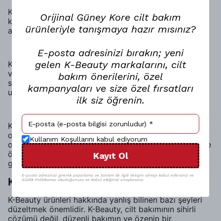
K-Beauty ürünlerinin etkili olabilmesi için düzenli
Orijinal Güney Kore cilt bakım
kullanım önemlidir. Sabırlı olmak ve sonuçların zaman
ürünleriyle tanışmaya hazır mısınız?
alabileceğinin de farkına varmak çok önemlidir.
K-Beauty Ürünlerini Doğru Seçme
E-posta adresinizi bırakın; yeni
gelen K-Beauty markalarını, cilt
K-Beauty ürünleri arasında seçim yaparken, cilt tipinizi
ve ihtiyaçlarınızı göz önünde bulundurun. Gerekirse
bakım önerilerini, özel
sağlık ya da güzellik uzmanlarından destek almayı
kampanyaları ve size özel fırsatları
unutmayın.
ilk siz öğrenin.
Başarı Hikayeleri: Gerçek Deneyimler
K-Beauty ürünlerinin akne sorununa nasıl yardımcı
olduğuna dair gerçek deneyimleri paylaşmak, diğer
Kullanım Koşullarını kabul ediyorum
okuyuculara ilham verici olacaktır. Müşteri görüşleri ve
öncesi-sonrası fotoğrafları, K-Beauty'nin etkisini
Kayıt Ol
göstermede yardımcı olur.
E-posta adresinizi girerek pazarlama ve tanıtım ile ilgili iletişim almayı kabul edersiniz ve
K-Beauty ile İlgili Yaygın Yanılgılar
Gizlilik Politikamızı okuduğunuzu ve kabul ettiğinizi onaylarsınız.
K-Beauty ürünleri hakkında yanlış bilinen bazı şeyleri
düzeltmek önemlidir. K-Beauty, cilt bakımının sihirli
çözümü değil, düzenli bakımın ve özenin bir