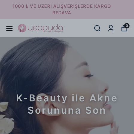
16:00 ' A KADAR VERİLEN SİPARİŞLER
AYNI GÜN KARGODA
0
K-Beauty ile Akne
Sorununa Son