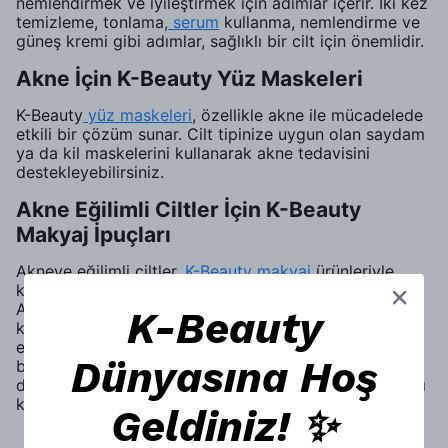
nemlendirmek ve iyileştirmek için adımlar içerir. İki kez
temizleme, tonlama,
serum
kullanma, nemlendirme ve
güneş kremi gibi adımlar, sağlıklı bir cilt için önemlidir.
Akne İçin K-Beauty Yüz Maskeleri
K-Beauty
yüz maskeleri
, özellikle akne ile mücadelede
etkili bir çözüm sunar. Cilt tipinize uygun olan saydam
ya da kil maskelerini kullanarak akne tedavisini
destekleyebilirsiniz.
Akne Eğilimli Ciltler İçin K-Beauty
Makyaj İpuçları
Akneye eğilimli ciltler,
K-Beauty makyaj
ürünleriyle
kusursuz bir görünüm elde etmeyi hayal edebilirler.
Akne izlerini ve kusurları makyajla nasıl
K-Beauty
kaplayabileceğinizi öğrenmek için bu ipuçlarını takip
edin. K-Beauty cilt bakım rutininizi destekleyen sağlıklı
Dünyasına Hoş
bir yaşam tarzı benimsemek önemlidir. Dengeli bir
diyet, bol su içmek ve stres yönetimi, cildinizin sağlıklı
kalmasına yardımcı olur.
Geldiniz! ✨
Sabitlik ve Sabrın Önemi