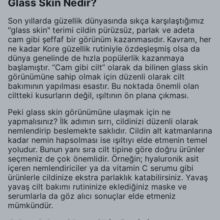
Glass Skin Nedir?
Son yıllarda güzellik dünyasında sıkça karşılaştığımız
"glass skin" terimi cildin pürüzsüz, parlak ve adeta
cam gibi şeffaf bir görünüm kazanmasıdır. Kavram, her
ne kadar Kore güzellik rutiniyle özdeşleşmiş olsa da
dünya genelinde de hızla popülerlik kazanmaya
başlamıştır. “Cam gibi cilt” olarak da bilinen glass skin
görünümüne sahip olmak için düzenli olarak cilt
bakımının yapılması esastır. Bu noktada önemli olan
ciltteki kusurların değil, ışıltının ön plana çıkması.
Peki glass skin görünümüne ulaşmak için ne
yapmalısınız? İlk adımın sırrı, cildinizi düzenli olarak
nemlendirip beslemekte saklıdır. Cildin alt katmanlarına
kadar nemin hapsolması ise ışıltıyı elde etmenin temel
yoludur. Bunun yanı sıra cilt tipine göre doğru ürünler
seçmeniz de çok önemlidir. Örneğin; hyaluronik asit
içeren nemlendiriciler ya da vitamin C serumu gibi
ürünlerle cildinize ekstra parlaklık katabilirsiniz. Yavaş
yavaş cilt bakımı rutininize eklediğiniz maske ve
serumlarla da göz alıcı sonuçlar elde etmeniz
mümkündür.