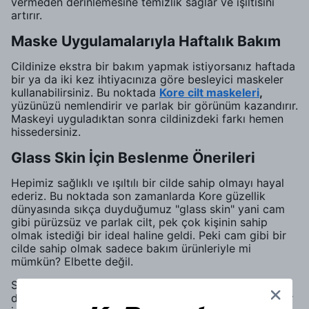
vermeden derinlemesine temizlik sağlar ve ışıltısını
artırır.
Maske Uygulamalarıyla Haftalık Bakım
Cildinize ekstra bir bakım yapmak istiyorsanız haftada
bir ya da iki kez ihtiyacınıza göre besleyici maskeler
kullanabilirsiniz. Bu noktada
Kore cilt maskeleri
,
yüzünüzü nemlendirir ve parlak bir görünüm kazandırır.
Maskeyi uyguladıktan sonra cildinizdeki farkı hemen
hissedersiniz.
Glass Skin İçin Beslenme Önerileri
Hepimiz sağlıklı ve ışıltılı bir cilde sahip olmayı hayal
ederiz. Bu noktada son zamanlarda Kore güzellik
dünyasında sıkça duyduğumuz "glass skin" yani cam
gibi pürüzsüz ve parlak cilt, pek çok kişinin sahip
olmak istediği bir ideal haline geldi. Peki cam gibi bir
cilde sahip olmak sadece bakım ürünleriyle mi
mümkün? Elbette değil.
Sağlıklı ve parlak bir cilt için en önemli adımlardan biri
de doğru beslenmedir. Cildiniz dışarıdan olduğu kadar