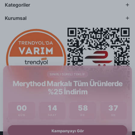
Kategoriler
Kurumsal
SINIRLI SÜRELI TEKLIF
Merythod Markalı Tüm Ürünlerde
%25 İndirim
00
14
58
36
GÜN
SAAT
DK
SN
Kampanyayı Gör