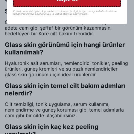
verecektir.
Sıkça Sorulan Sorular
E-posta adresinizi girerek pazarlama ve tanıtım ile ilgili iletişim almayı kabul edersiniz ve
Gizlilik Politikamızı okuduğunuzu ve kabul ettiğinizi onaylarsınız.
Glass skin nedir?Glass skin, cildin pürüzsüz, parlak ve
adeta cam gibi şeffaf bir görünüm kazanmasını
hedefleyen bir Kore cilt bakım trendidir.
Glass skin görünümü için hangi ürünler
kullanılmalı?
Hyaluronik asit serumları, nemlendirici tonikler, peeling
ürünleri, güneş kremleri ve su bazlı nemlendiriciler
glass skin görünümü için ideal ürünlerdir.
Glass skin için temel cilt bakım adımları
nelerdir?
Cilt temizliği, tonik uygulama, serum kullanımı,
nemlendirme ve güneş koruması gibi temel adımlarla
cam gibi bir cilde ulaşabilirsiniz.
Glass skin için kaç kez peeling