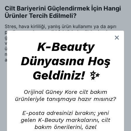
Cilt Bariyerini Güçlendirmek İçin Hangi
Ürünler Tercih Edilmeli?
Stres, hava kirliliği, yanlış ürün kullanımı ya da aşırı
peeling uygulaması gibi faktörlerle cilt bariyeri zarar
görebilir. Böyle bir durum da ciltte kuruluk, hassasiyet
K-Beauty
ve kızarıklık gibi sorunlara yol açar. Bu noktada doğru
ürünlerle cilt bariyerinizi onarıp güçlendirmek
mümkündür. Cilt sağlığınızı destekleyecek ürünler
Dünyasına Hoş
arasında şunlar yer alır:
Cilt bariyerini zedelemeyen, sabun ve alkol
Geldiniz! ✨
içermeyen, pH dengeli temizleyiciler
kullanmalısınız.
Seramidler, cilt bariyerini yenilemek için
Orijinal Güney Kore cilt bakım
temel yapı taşlarıdır. Bileşenler, yoğun nem
ürünleriyle tanışmaya hazır mısınız?
sağlayarak cildinizi korur.
Hyaluronik asit serumu, sağladığı
E-posta adresinizi bırakın; yeni
derinlemesine nemlendirme etkisiyle cilt
bariyerini destekler ve elastikiyeti artırır.
gelen K-Beauty markalarını, cilt
bakım önerilerini, özel
Omega 3 ve Omega 6 içeren yağlar, cildin