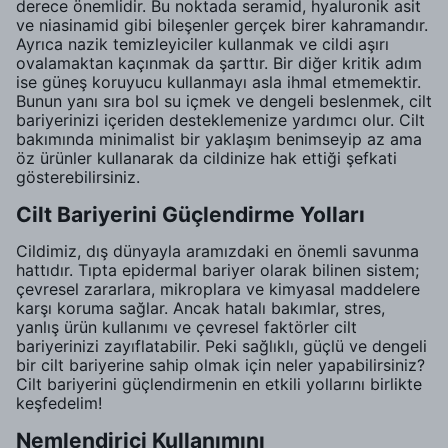
derece önemlidir. Bu noktada seramid, hyaluronik asit
ve niasinamid gibi bileşenler gerçek birer kahramandır.
Ayrıca nazik temizleyiciler kullanmak ve cildi aşırı
ovalamaktan kaçınmak da şarttır. Bir diğer kritik adım
ise güneş koruyucu kullanmayı asla ihmal etmemektir.
Bunun yanı sıra bol su içmek ve dengeli beslenmek, cilt
bariyerinizi içeriden desteklemenize yardımcı olur. Cilt
bakımında minimalist bir yaklaşım benimseyip az ama
öz ürünler kullanarak da cildinize hak ettiği şefkati
gösterebilirsiniz.
Cilt Bariyerini Güçlendirme Yolları
Cildimiz, dış dünyayla aramızdaki en önemli savunma
hattıdır. Tıpta epidermal bariyer olarak bilinen sistem;
çevresel zararlara, mikroplara ve kimyasal maddelere
karşı koruma sağlar. Ancak hatalı bakımlar, stres,
yanlış ürün kullanımı ve çevresel faktörler cilt
bariyerinizi zayıflatabilir. Peki sağlıklı, güçlü ve dengeli
bir cilt bariyerine sahip olmak için neler yapabilirsiniz?
Cilt bariyerini güçlendirmenin en etkili yollarını birlikte
keşfedelim!
Nemlendirici Kullanımını