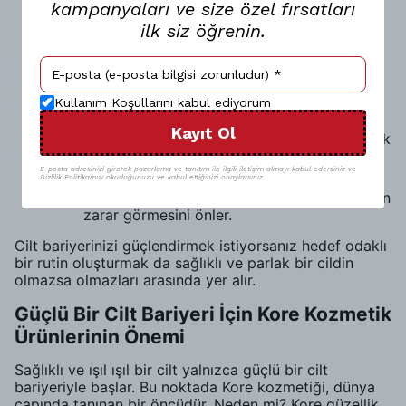
nem tutma kapasitesini artırarak bariyeri
kampanyaları ve size özel fırsatları
güçlendirir.
ilk siz öğrenin.
Probiyotik ya da prebiyotik içerikli ürünler,
cildin doğal mikrobiyom dengesini
destekleyerek bariyer fonksiyonlarını
iyileştirir.
Kullanım Koşullarını kabul ediyorum
E vitamini ya da C vitamini gibi
Kayıt Ol
antioksidanlar, serbest radikallerle savaşarak
cilt bariyerini korur.
E-posta adresinizi girerek pazarlama ve tanıtım ile ilgili iletişim almayı kabul edersiniz ve
Geniş spektrumlu bir güneş kremi, cildinizi
Gizlilik Politikamızı okuduğunuzu ve kabul ettiğinizi onaylarsınız.
zararlı UV ışınlarına karşı koruyarak bariyerin
zarar görmesini önler.
Cilt bariyerinizi güçlendirmek istiyorsanız hedef odaklı
bir rutin oluşturmak da sağlıklı ve parlak bir cildin
olmazsa olmazları arasında yer alır.
Güçlü Bir Cilt Bariyeri İçin Kore Kozmetik
Ürünlerinin Önemi
Sağlıklı ve ışıl ışıl bir cilt yalnızca güçlü bir cilt
bariyeriyle başlar. Bu noktada Kore kozmetiği, dünya
çapında tanınan bir öncüdür. Neden mi? Kore güzellik