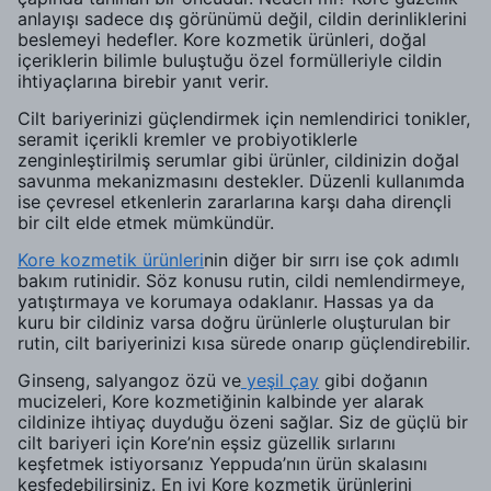
anlayışı sadece dış görünümü değil, cildin derinliklerini
beslemeyi hedefler. Kore kozmetik ürünleri, doğal
içeriklerin bilimle buluştuğu özel formülleriyle cildin
ihtiyaçlarına birebir yanıt verir.
Cilt bariyerinizi güçlendirmek için nemlendirici tonikler,
seramit içerikli kremler ve probiyotiklerle
zenginleştirilmiş serumlar gibi ürünler, cildinizin doğal
savunma mekanizmasını destekler. Düzenli kullanımda
ise çevresel etkenlerin zararlarına karşı daha dirençli
bir cilt elde etmek mümkündür.
Kore kozmetik ürünleri
nin diğer bir sırrı ise çok adımlı
bakım rutinidir. Söz konusu rutin, cildi nemlendirmeye,
yatıştırmaya ve korumaya odaklanır. Hassas ya da
kuru bir cildiniz varsa doğru ürünlerle oluşturulan bir
rutin, cilt bariyerinizi kısa sürede onarıp güçlendirebilir.
Ginseng, salyangoz özü ve
yeşil çay
gibi doğanın
mucizeleri, Kore kozmetiğinin kalbinde yer alarak
cildinize ihtiyaç duyduğu özeni sağlar. Siz de güçlü bir
cilt bariyeri için Kore’nin eşsiz güzellik sırlarını
keşfetmek istiyorsanız Yeppuda’nın ürün skalasını
keşfedebilirsiniz. En iyi Kore kozmetik ürünlerini