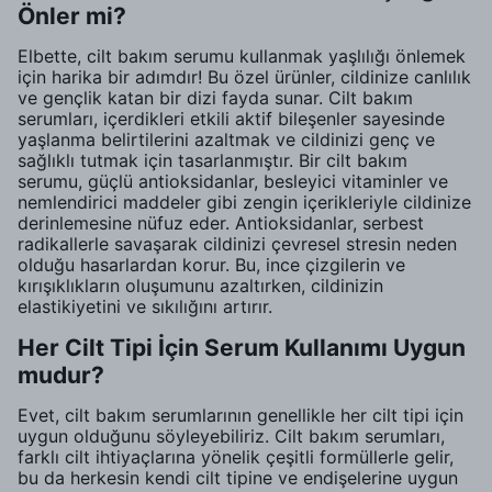
Önler mi?
Elbette, cilt bakım serumu kullanmak yaşlılığı önlemek
için harika bir adımdır! Bu özel ürünler, cildinize canlılık
ve gençlik katan bir dizi fayda sunar. Cilt bakım
serumları, içerdikleri etkili aktif bileşenler sayesinde
yaşlanma belirtilerini azaltmak ve cildinizi genç ve
sağlıklı tutmak için tasarlanmıştır. Bir cilt bakım
serumu, güçlü antioksidanlar, besleyici vitaminler ve
nemlendirici maddeler gibi zengin içerikleriyle cildinize
derinlemesine nüfuz eder. Antioksidanlar, serbest
radikallerle savaşarak cildinizi çevresel stresin neden
olduğu hasarlardan korur. Bu, ince çizgilerin ve
kırışıklıkların oluşumunu azaltırken, cildinizin
elastikiyetini ve sıkılığını artırır.
Her Cilt Tipi İçin Serum Kullanımı Uygun
mudur?
Evet, cilt bakım serumlarının genellikle her cilt tipi için
uygun olduğunu söyleyebiliriz. Cilt bakım serumları,
farklı cilt ihtiyaçlarına yönelik çeşitli formüllerle gelir,
bu da herkesin kendi cilt tipine ve endişelerine uygun