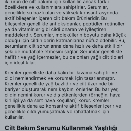
iki ürün de cilt bakımı için kullanılır, ancak farklı
özelliklere ve kullanımlara sahiptirler. Serumlar,
genellikle su bazlı olan ve yüksek konsantrasyonda
aktif bileşenler içeren cilt bakım ürünleridir. Bu
bileşenler genellikle antioksidanlar, peptidler, retinoller
ya da vitaminler gibi cildi onaran ve iyileştiren
maddelerdir. Serumlar, moleküllerin boyutu daha küçük
olduğu için cildin derin katmanlarına nüfuz edebilir. Bu,
serumların cilt sorunlarına daha hızlı ve daha etkili bir
şekilde müdahale etmesini sağlar. Serumlar genellikle
hafiftir ve yağ içermezler, bu da onları yağlı cilt tipleri
için ideal kılar.
Kremler genellikle daha kalın bir kıvama sahiptir ve
cildi nemlendirmek ve korumak için tasarlanmıştır.
Kremler genellikle yağ bazlıdır ve cilt üzerinde bir
bariyer oluşturarak nem kaybını önlerler. Bu bariyer,
cildin nemini korur ve dış etkenlerden (örneğin, hava
kirliliği ya da sert hava koşulları) korur. Kremler
genellikle daha az konsantre aktif bileşenler içerir ve
genellikle cildi yumuşatmak ve rahatlatmak için
kullanılır.
Cilt Bakım Serumu Kullanmak Yaşlılığı