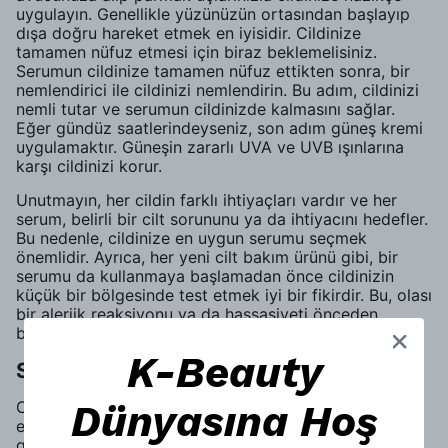
uygulayın. Genellikle yüzünüzün ortasından başlayıp
dışa doğru hareket etmek en iyisidir. Cildinize
tamamen nüfuz etmesi için biraz beklemelisiniz.
Serumun cildinize tamamen nüfuz ettikten sonra, bir
nemlendirici ile cildinizi nemlendirin. Bu adım, cildinizi
nemli tutar ve serumun cildinizde kalmasını sağlar.
Eğer gündüz saatlerindeyseniz, son adım güneş kremi
uygulamaktır. Güneşin zararlı UVA ve UVB ışınlarına
karşı cildinizi korur.
Unutmayın, her cildin farklı ihtiyaçları vardır ve her
serum, belirli bir cilt sorununu ya da ihtiyacını hedefler.
Bu nedenle, cildinize en uygun serumu seçmek
önemlidir. Ayrıca, her yeni cilt bakım ürünü gibi, bir
serumu da kullanmaya başlamadan önce cildinizin
küçük bir bölgesinde test etmek iyi bir fikirdir. Bu, olası
bir alerjik reaksiyonu ya da hassasiyeti önceden
belirlemenize yardımcı olur.
K-Beauty
Serumların Uygulama Sırası ve Miktarı
Dünyasına Hoş
Cilt bakım serumlarının uygulama sırası ve miktarı,
etkinliği büyük ölçüde etkiler. İşte nasıl ilerlemeniz
gerektiği hakkında birkaç kilit ipucu: