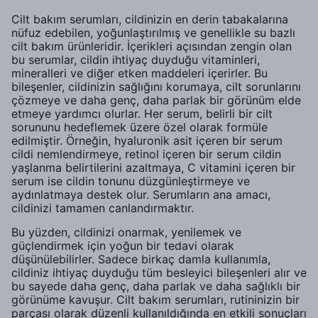
Cilt bakım serumları, cildinizin en derin tabakalarına
nüfuz edebilen, yoğunlaştırılmış ve genellikle su bazlı
cilt bakım ürünleridir. İçerikleri açısından zengin olan
bu serumlar, cildin ihtiyaç duyduğu vitaminleri,
mineralleri ve diğer etken maddeleri içerirler. Bu
bileşenler, cildinizin sağlığını korumaya, cilt sorunlarını
çözmeye ve daha genç, daha parlak bir görünüm elde
etmeye yardımcı olurlar. Her serum, belirli bir cilt
sorununu hedeflemek üzere özel olarak formüle
edilmiştir. Örneğin, hyaluronik asit içeren bir serum
cildi nemlendirmeye, retinol içeren bir serum cildin
yaşlanma belirtilerini azaltmaya, C vitamini içeren bir
serum ise cildin tonunu düzgünleştirmeye ve
aydınlatmaya destek olur. Serumların ana amacı,
cildinizi tamamen canlandırmaktır.
Bu yüzden, cildinizi onarmak, yenilemek ve
güçlendirmek için yoğun bir tedavi olarak
düşünülebilirler. Sadece birkaç damla kullanımla,
cildiniz ihtiyaç duyduğu tüm besleyici bileşenleri alır ve
bu sayede daha genç, daha parlak ve daha sağlıklı bir
görünüme kavuşur. Cilt bakım serumları, rutininizin bir
parçası olarak düzenli kullanıldığında en etkili sonuçları