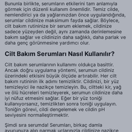
Bununla birlikte, serumların etkilerini tam anlamıyla
görmek için düzenli kullanım önemlidir. Temiz cilde,
nemlendirici ya da yağlarınızdan önce uygulandığında,
serumlar cildinize maksimum fayda sağlar. Böylece,
cilt bakım rutininize bir serum eklemek, cildinize
sadece yüzeyden değil, aynı zamanda derinlemesine
bakım sağlar ve cildinizin daha sağlıklı, daha parlak ve
daha genç görünmesine yardımcı olur.
Cilt Bakım Serumları Nasıl Kullanılır?
Cilt bakım serumlarının kullanımı oldukça basittir.
Ancak doğru uygulama yöntemi, serumun cildiniz
üzerindeki etkisini büyük ölçüde artırabilir. Her cilt
bakım rutininin ilk adımı temizliktir. Cildinizi, bir yüz
temizleyici ile nazikçe temizleyin. Bu, ciltteki kir, yağ
ve ölü hücreleri temizleyerek, serumun cildinize daha
iyi nüfuz etmesini sağlar. Eğer bir yüz toniği
kullanıyorsanız, temizlikten sonra toniği uygulayın.
Toniğin görevi, cildi dengelemek ve cildin pH
seviyesini normalleştirmektir.
Şimdi sıra serumda! Serumları, birkaç damla
avucunuza alıp parmak uçlarınızla cildinize nazikçe