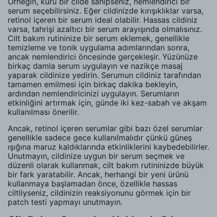
Örneğin, kuru bir cilde sahipseniz, nemlendirici bir
serum seçebilirsiniz. Eğer cildinizde kırışıklıklar varsa,
retinol içeren bir serum ideal olabilir. Hassas cildiniz
varsa, tahrişi azaltıcı bir serum arayışında olmalısınız.
Cilt bakım rutininize bir serum eklemek, genellikle
temizleme ve tonik uygulama adımlarından sonra,
ancak nemlendirici öncesinde gerçekleşir. Yüzünüze
birkaç damla serum uygulayın ve nazikçe masaj
yaparak cildinize yedirin. Serumun cildiniz tarafından
tamamen emilmesi için birkaç dakika bekleyin,
ardından nemlendiricinizi uygulayın. Serumların
etkinliğini artırmak için, günde iki kez-sabah ve akşam
kullanılması önerilir.
Ancak, retinol içeren serumlar gibi bazı özel serumlar
genellikle sadece gece kullanılmalıdır çünkü güneş
ışığına maruz kaldıklarında etkinliklerini kaybedebilirler.
Unutmayın, cildinize uygun bir serum seçmek ve
düzenli olarak kullanmak, cilt bakım rutininizde büyük
bir fark yaratabilir. Ancak, herhangi bir yeni ürünü
kullanmaya başlamadan önce, özellikle hassas
ciltliyseniz, cildinizin reaksiyonunu görmek için bir
patch testi yapmayı unutmayın.