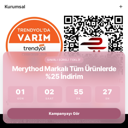
Kurumsal
SINIRLI SÜRELI TEKLIF
Merythod Markalı Tüm Ürünlerde
%25 İndirim
01
02
55
27
GÜN
SAAT
DK
SN
Kampanyayı Gör
Copyright © 2020-2026 - Yeppuda Korean Cosmetics