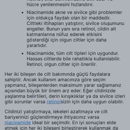
hücre yenilenmesini hızlandırır.
Niacinamide akne ve sivilce gibi problemler
için oldukça faydalı olan bir maddedir.
Ciltteki iltihapları yatıştırır, sivilce oluşumunu
engeller. Bunun yanı sıra retinol, cildin alt
katmanlarına nüfuz ederek etkisini
gösterdiği için olgun ciltler için daha
yararlıdır.
Niacinamide, tüm cilt tipleri için uygundur.
Hassas ciltlerde bile rahatlıkla kullanılabilir.
Retinol, olgun ciltler için önerilir.
Her iki bileşen de cilt bakımında güçlü faydalara
sahiptir. Ancak kullanım amacınıza göre seçim
yapmanız, bileşenlerden maksimum yarar sağlamanız
açısından büyük bir önem arz eder. Eğer cildinizde
yaşlanma belirtileri, derin kırışıklıklar ya da sivilce izleri
gibi sorunlar varsa
retinol
sizin için daha uygun olabilir.
Cildinizi yatıştırmaya, lekeleri azaltmaya ve cilt
bariyerinizi güçlendirmeye ihtiyacınız varsa
niacinamide
ideal bir seçimdir. En iyi sonuçları elde
etmek için her iki bileşeni birleştirerek kullanmak da