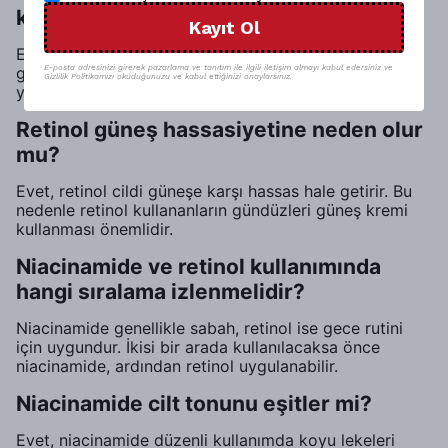
kullanılabilir mi?
Kayıt Ol
Evet, niacinamide göz çevresindeki hassas cilt için
güvenlidir. Şişlikleri ve koyu halkaları azaltmaya
E-posta adresinizi girerek pazarlama ve tanıtım ile ilgili iletişim almayı kabul edersiniz ve
Gizlilik Politikamızı okuduğunuzu ve kabul ettiğinizi onaylarsınız.
yardımcı olabilir.
Retinol güneş hassasiyetine neden olur
mu?
Evet, retinol cildi güneşe karşı hassas hale getirir. Bu
nedenle retinol kullananların gündüzleri güneş kremi
kullanması önemlidir.
Niacinamide ve retinol kullanımında
hangi sıralama izlenmelidir?
Niacinamide genellikle sabah, retinol ise gece rutini
için uygundur. İkisi bir arada kullanılacaksa önce
niacinamide, ardından retinol uygulanabilir.
Niacinamide cilt tonunu eşitler mi?
Evet, niacinamide düzenli kullanımda koyu lekeleri