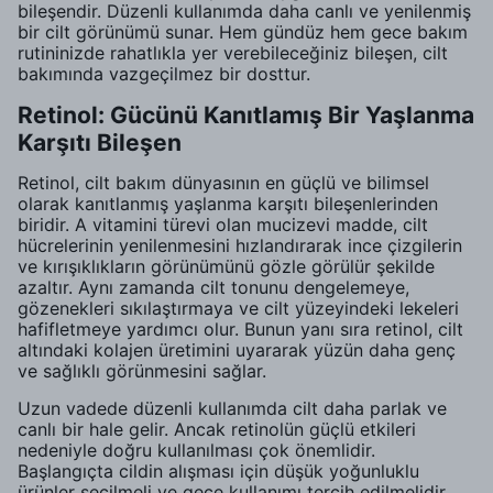
bileşendir. Düzenli kullanımda daha canlı ve yenilenmiş
bir cilt görünümü sunar. Hem gündüz hem gece bakım
rutininizde rahatlıkla yer verebileceğiniz bileşen, cilt
bakımında vazgeçilmez bir dosttur.
Retinol: Gücünü Kanıtlamış Bir Yaşlanma
Karşıtı Bileşen
Retinol, cilt bakım dünyasının en güçlü ve bilimsel
olarak kanıtlanmış yaşlanma karşıtı bileşenlerinden
biridir. A vitamini türevi olan mucizevi madde, cilt
hücrelerinin yenilenmesini hızlandırarak ince çizgilerin
ve kırışıklıkların görünümünü gözle görülür şekilde
azaltır. Aynı zamanda cilt tonunu dengelemeye,
gözenekleri sıkılaştırmaya ve cilt yüzeyindeki lekeleri
hafifletmeye yardımcı olur. Bunun yanı sıra retinol, cilt
altındaki kolajen üretimini uyararak yüzün daha genç
ve sağlıklı görünmesini sağlar.
Uzun vadede düzenli kullanımda cilt daha parlak ve
canlı bir hale gelir. Ancak retinolün güçlü etkileri
nedeniyle doğru kullanılması çok önemlidir.
Başlangıçta cildin alışması için düşük yoğunluklu
ürünler seçilmeli ve gece kullanımı tercih edilmelidir.