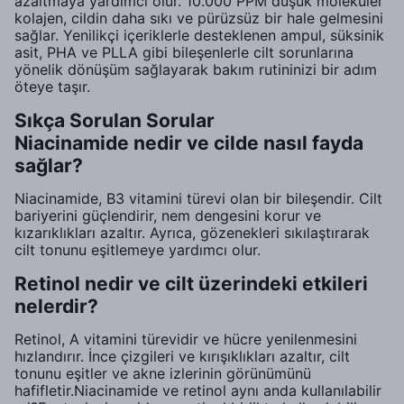
azaltmaya yardımcı olur. 10.000 PPM düşük moleküler
kolajen, cildin daha sıkı ve pürüzsüz bir hale gelmesini
sağlar. Yenilikçi içeriklerle desteklenen ampul, süksinik
asit, PHA ve PLLA gibi bileşenlerle cilt sorunlarına
yönelik dönüşüm sağlayarak bakım rutininizi bir adım
öteye taşır.
Sıkça Sorulan Sorular
Niacinamide nedir ve cilde nasıl fayda
sağlar?
Niacinamide, B3 vitamini türevi olan bir bileşendir. Cilt
bariyerini güçlendirir, nem dengesini korur ve
kızarıklıkları azaltır. Ayrıca, gözenekleri sıkılaştırarak
cilt tonunu eşitlemeye yardımcı olur.
Retinol nedir ve cilt üzerindeki etkileri
nelerdir?
Retinol, A vitamini türevidir ve hücre yenilenmesini
hızlandırır. İnce çizgileri ve kırışıklıkları azaltır, cilt
tonunu eşitler ve akne izlerinin görünümünü
hafifletir.Niacinamide ve retinol aynı anda kullanılabilir