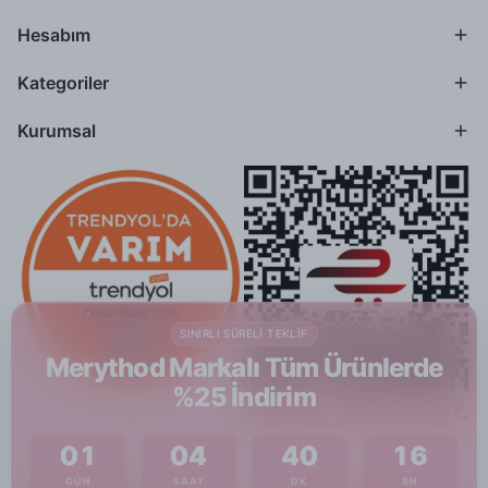
Hesabım
Kategoriler
Kurumsal
SINIRLI SÜRELI TEKLIF
Merythod Markalı Tüm Ürünlerde
%25 İndirim
01
04
40
15
GÜN
SAAT
DK
SN