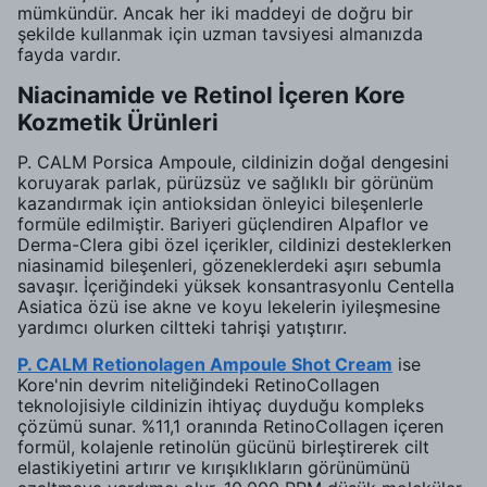
mümkündür. Ancak her iki maddeyi de doğru bir
şekilde kullanmak için uzman tavsiyesi almanızda
fayda vardır.
Niacinamide ve Retinol İçeren Kore
Kozmetik Ürünleri
P. CALM Porsica Ampoule, cildinizin doğal dengesini
koruyarak parlak, pürüzsüz ve sağlıklı bir görünüm
kazandırmak için antioksidan önleyici bileşenlerle
formüle edilmiştir. Bariyeri güçlendiren Alpaflor ve
Derma-Clera gibi özel içerikler, cildinizi desteklerken
niasinamid bileşenleri, gözeneklerdeki aşırı sebumla
savaşır. İçeriğindeki yüksek konsantrasyonlu Centella
Asiatica özü ise akne ve koyu lekelerin iyileşmesine
yardımcı olurken ciltteki tahrişi yatıştırır.
P. CALM Retionolagen Ampoule Shot Cream
ise
Kore'nin devrim niteliğindeki RetinoCollagen
teknolojisiyle cildinizin ihtiyaç duyduğu kompleks
çözümü sunar. %11,1 oranında RetinoCollagen içeren
formül, kolajenle retinolün gücünü birleştirerek cilt
elastikiyetini artırır ve kırışıklıkların görünümünü